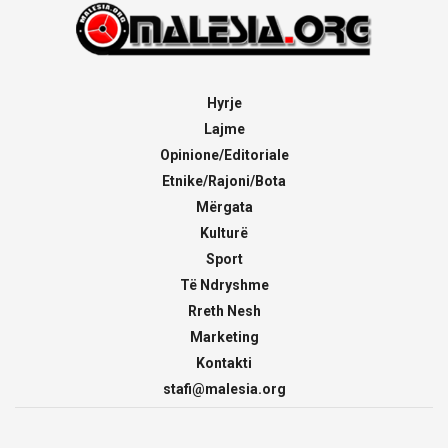
Hyrje
Lajme
Opinione/Editoriale
Etnike/Rajoni/Bota
Mërgata
Kulturë
Sport
Të Ndryshme
Rreth Nesh
Marketing
Kontakti
stafi@malesia.org