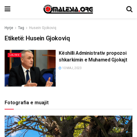
Hyrje
Tag
Husein Gjokoviq
Etiketë:
Husein Gjokoviq
Këshilli Administrativ propozoi
LAJME
shkarkimin e Muhamed Gjokajt
10 MAJ, 2023
Fotografia e muajit