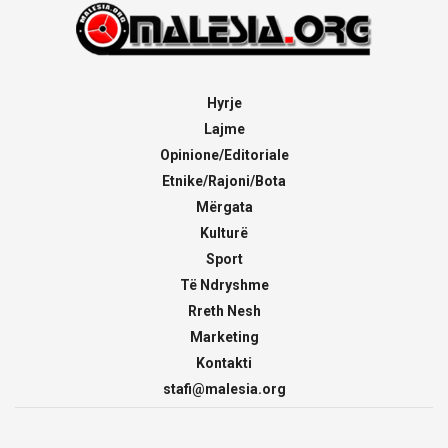
Hyrje
Lajme
Opinione/Editoriale
Etnike/Rajoni/Bota
Mërgata
Kulturë
Sport
Të Ndryshme
Rreth Nesh
Marketing
Kontakti
stafi@malesia.org