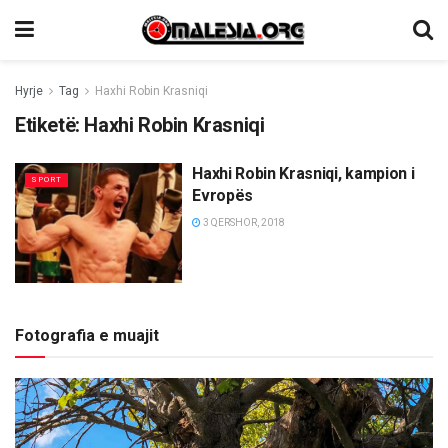
Hyrje
Tag
Haxhi Robin Krasniqi
Etiketë:
Haxhi Robin Krasniqi
Haxhi Robin Krasniqi, kampion i
SPORT
Evropës
3 QERSHOR, 2018
Fotografia e muajit