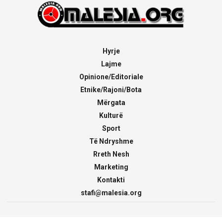
Hyrje
Lajme
Opinione/Editoriale
Etnike/Rajoni/Bota
Mërgata
Kulturë
Sport
Të Ndryshme
Rreth Nesh
Marketing
Kontakti
stafi@malesia.org