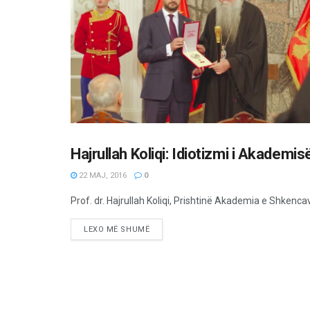
Hajrullah Koliqi: Idiotizmi i Akadem
OPINIONE/EDITORIALE
22 MAJ, 2016
0
Prof. dr. Hajrullah Koliqi, Prishtinë Akademia e Shkencave
LEXO MË SHUMË