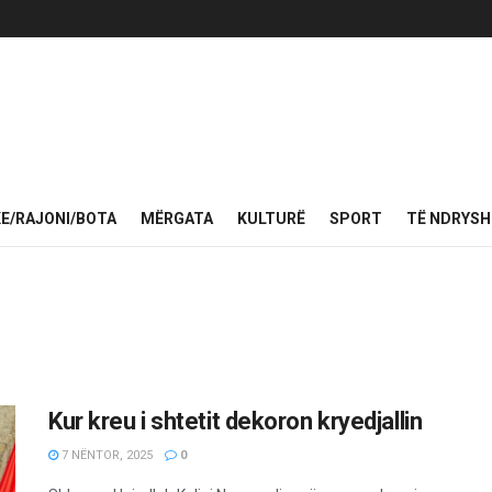
KE/RAJONI/BOTA
MËRGATA
KULTURË
SPORT
TË NDRYS
Kur kreu i shtetit dekoron kryedjallin
7 NËNTOR, 2025
0