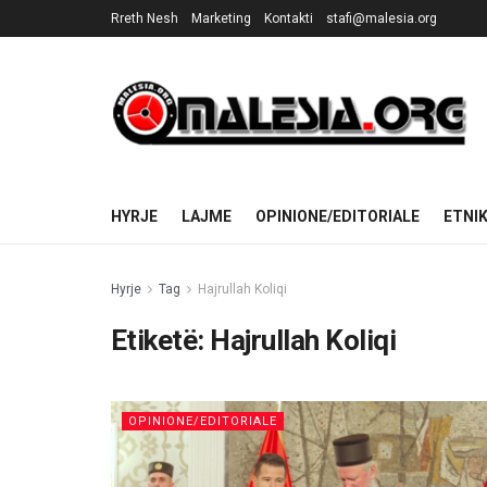
Rreth Nesh
Marketing
Kontakti
stafi@malesia.org
HYRJE
LAJME
OPINIONE/EDITORIALE
ETNI
Hyrje
Tag
Hajrullah Koliqi
Etiketë:
Hajrullah Koliqi
OPINIONE/EDITORIALE