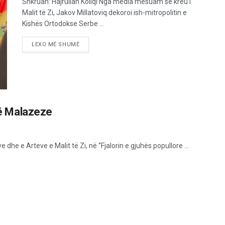
Shkruan: Hajrullah Koliqi Nga media mësuam se kreu i
Malit të Zi, Jakov Millatoviq dekoroi ish-mitropolitin e
Kishës Ortodokse Serbe ...
LEXO MË SHUMË
isë Malazeze
 dhe e Arteve e Malit të Zi, në “Fjalorin e gjuhës popullore ...