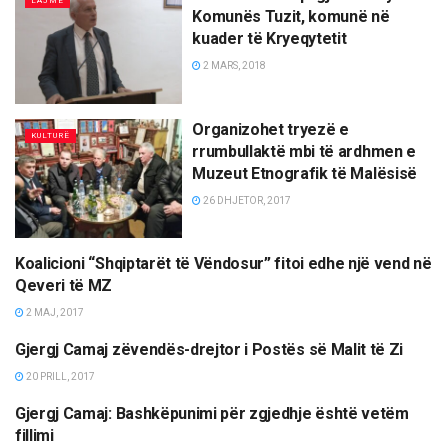
LAJME
Komunës Tuzit, komunë në
kuader të Kryeqytetit
2 MARS, 2018
Organizohet tryezë e
KULTURË
rrumbullaktë mbi të ardhmen e
Muzeut Etnografik të Malësisë
26 DHJETOR, 2017
Koalicioni “Shqiptarët të Vëndosur” fitoi edhe një vend në
LAJME
Qeveri të MZ
2 MAJ, 2017
Gjergj Camaj zëvendës-drejtor i Postës së Malit të Zi
LAJME
20 PRILL, 2017
Gjergj Camaj: Bashkëpunimi për zgjedhje është vetëm
LAJME
fillimi