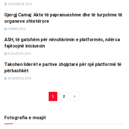
18 SHTATOR, 2016
Gjergj Camaj: Akte të papranueshme dhe të turpshme të
OPINIONE/EDITORIALE
organeve shtetërore
5 MARS, 2016
ASH, të gatshëm për nënshkrimin e platformës, ndërsa
LAJME
fajësojnë iniciuesin
4 DHJETOR, 2015
Takohen liderët e partive shqiptare për një platformë të
LAJME
përbashkët
18 NËNTOR, 2015
1
2
Fotografia e muajit