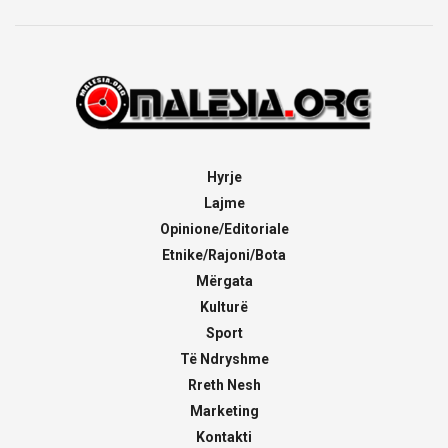
Hyrje
Lajme
Opinione/Editoriale
Etnike/Rajoni/Bota
Mërgata
Kulturë
Sport
Të Ndryshme
Rreth Nesh
Marketing
Kontakti