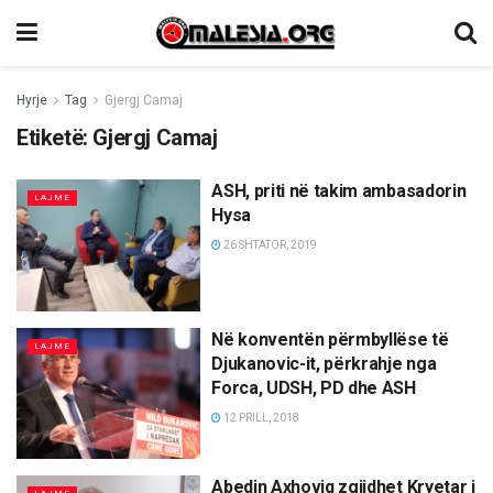
Hyrje
Tag
Gjergj Camaj
Etiketë:
Gjergj Camaj
ASH, priti në takim ambasadorin
LAJME
Hysa
26 SHTATOR, 2019
Në konventën përmbyllëse të
LAJME
Djukanovic-it, përkrahje nga
Forca, UDSH, PD dhe ASH
12 PRILL, 2018
Abedin Axhoviq zgjidhet Kryetar i