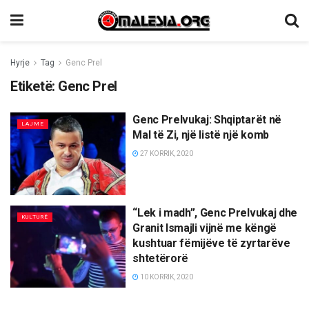
Hyrje
Tag
Genc Prel
Etiketë:
Genc Prel
Genc Prelvukaj: Shqiptarët në
LAJME
Mal të Zi, një listë një komb
27 KORRIK, 2020
“Lek i madh”, Genc Prelvukaj dhe
KULTURË
Granit Ismajli vijnë me këngë
kushtuar fëmijëve të zyrtarëve
shtetërorë
10 KORRIK, 2020