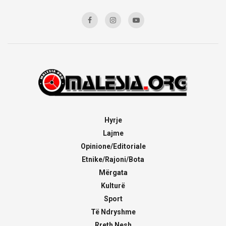
Hyrje
Lajme
Opinione/Editoriale
Etnike/Rajoni/Bota
Mërgata
Kulturë
Sport
Të Ndryshme
Rreth Nesh