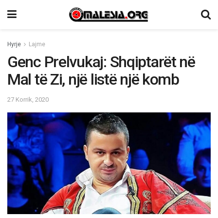
Hyrje
Lajme
Genc Prelvukaj: Shqiptarët në
Mal të Zi, një listë një komb
27 Korrik, 2020