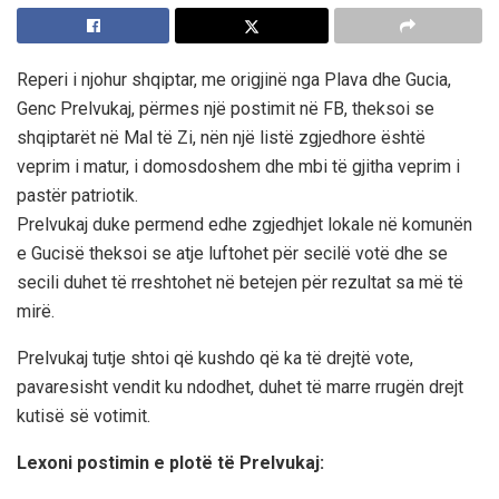
Reperi i njohur shqiptar, me origjinë nga Plava dhe Gucia,
Genc Prelvukaj, përmes një postimit në FB, theksoi se
shqiptarët në Mal të Zi, nën një listë zgjedhore është
veprim i matur, i domosdoshem dhe mbi të gjitha veprim i
pastër patriotik.
Prelvukaj duke permend edhe zgjedhjet lokale në komunën
e Gucisë theksoi se atje luftohet për secilë votë dhe se
secili duhet të rreshtohet në betejen për rezultat sa më të
mirë.
Prelvukaj tutje shtoi që kushdo që ka të drejtë vote,
pavaresisht vendit ku ndodhet, duhet të marre rrugën drejt
kutisë së votimit.
Lexoni postimin e plotë të Prelvukaj: