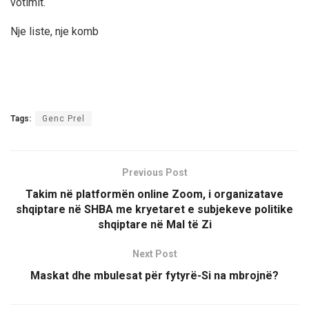
votimit.
Nje liste, nje komb
Tags:
Genc Prel
Previous Post
Takim në platformën online Zoom, i organizatave
shqiptare në SHBA me kryetaret e subjekeve politike
shqiptare në Mal të Zi
Next Post
Maskat dhe mbulesat për fytyrë-Si na mbrojnë?