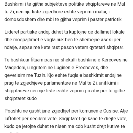
Bashkimi i te gjitha subjekteve politike shqiptareve ne Mal
te Zi, nen nje liste zgjedhore eshte veprim i matur, i
domosdoshem dhe mbi te gjitha veprim i paster patriotik.
Lideret partiake andej, duhet ta kuptojne qe dallimet lokale
dhe mospajtimet e vogla nuk ben te sherbejne asesi per
ndarje, sepse me kete rast peson vetem qytetari shqiptar.
Te bashkuar fituam pas nje shekulli bashkine e Kercoves ne
Maqedoni, u ngritem ne Luginen e Presheves, dhe
qeverisim me Tuzin. Kjo eshte fuqia e bashkimit andaj ne
prag te zgjedhjeve parlamentare ne Mal te Zi, unifikimi i
shqiptareve nen nje liste eshte veprim pozitiv per te gjithe
shqiptaret kudo.
Poashtu ne gusht jane zgjedhjet per komunen e Gusise. Atje
luftohet per secilem vote. Shqiptaret qe kane te drejte vote,
kudo qe jetojne duhet te nisen me cdo kusht drejt kutive te