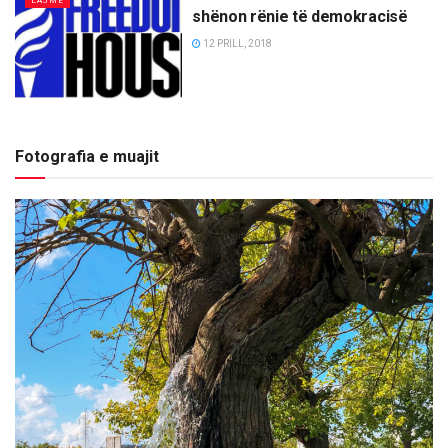
LAJME
shënon rënie të demokracisë
12 PRILL, 2018
Fotografia e muajit