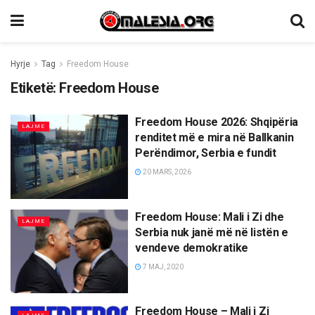
Hyrje
Tag
Freedom House
Etiketë:
Freedom House
Freedom House 2026: Shqipëria
LAJME
renditet më e mira në Ballkanin
Perëndimor, Serbia e fundit
20 MARS, 2026
Freedom House: Mali i Zi dhe
LAJME
Serbia nuk janë më në listën e
vendeve demokratike
7 MAJ, 2020
Freedom House – Mali i Zi