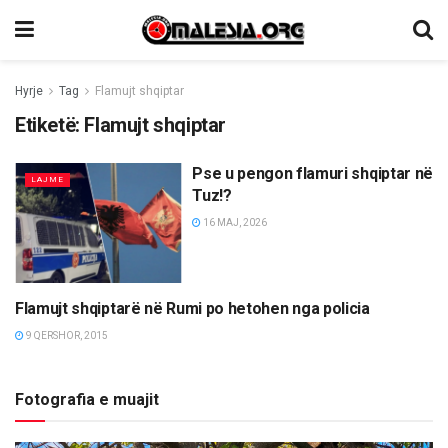
Hyrje
Tag
Flamujt shqiptar
Etiketë:
Flamujt shqiptar
Pse u pengon flamuri shqiptar në
LAJME
Tuz!?
16 MAJ, 2026
Flamujt shqiptarë në Rumi po hetohen nga policia
LAJME
9 QERSHOR, 2015
Fotografia e muajit