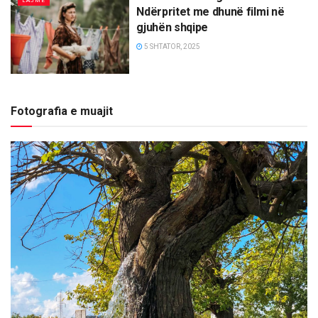
LAJME
Ndërpritet me dhunë filmi në
gjuhën shqipe
5 SHTATOR, 2025
Fotografia e muajit