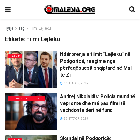
Hyrje
Tag
Filmi Lejleku
Etiketë:
Filmi Lejleku
Ndërprerja e filmit “Lejleku” në
LAJME
Podgoricë, reagime nga
përfaqësuesit shqiptarë në Mal
të Zi
6 SHTATOR, 2025
Andrej Nikolaidis: Policia mund të
OPINIONE/EDITORIALE
vepronte dhe më pas filmi të
vazhdonte deri në fund
5 SHTATOR, 2025
Skandal në Podgoricë: