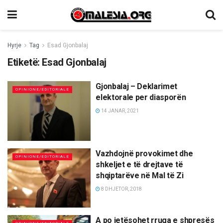
Hyrje
Tag
Esad Gjonbalaj
Etiketë:
Esad Gjonbalaj
Gjonbalaj – Deklarimet
OPINIONE/EDITORIALE
elektorale per diasporën
14 JANAR, 2021
Vazhdojnë provokimet dhe
OPINIONE/EDITORIALE
shkeljet e të drejtave të
shqiptarëve në Mal të Zi
8 DHJETOR, 2018
A po jetësohet rruga e shpresës