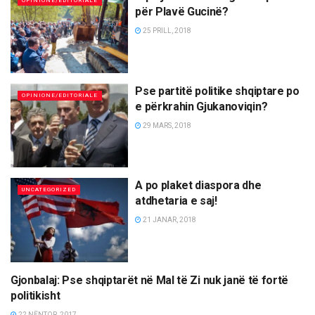
OPINIONE/EDITORIALE
për Plavë Gucinë?
25 PRILL, 2018
Pse partitë politike shqiptare po
OPINIONE/EDITORIALE
e përkrahin Gjukanoviqin?
29 MARS, 2018
A po plaket diaspora dhe
UNCATEGORIZED
atdhetaria e saj!
21 JANAR, 2018
Gjonbalaj: Pse shqiptarët në Mal të Zi nuk janë të fortë
OPINIONE/EDITORIALE
politikisht
22 NËNTOR, 2017