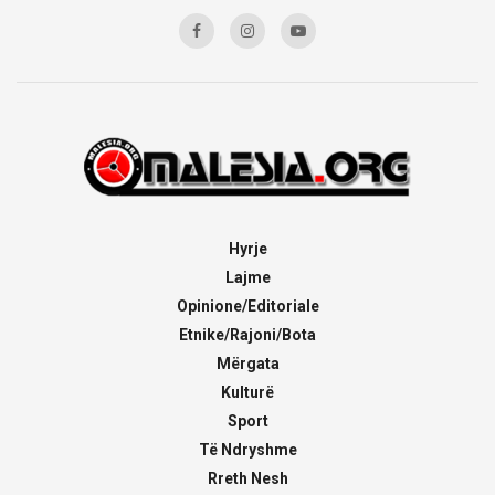
Hyrje
Lajme
Opinione/Editoriale
Etnike/Rajoni/Bota
Mërgata
Kulturë
Sport
Të Ndryshme
Rreth Nesh