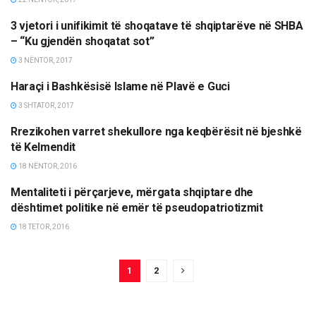
3 vjetori i unifikimit të shoqatave të shqiptarëve në SHBA
OPINIONE/EDITORIALE
– “Ku gjendën shoqatat sot”
3 NËNTOR, 2017
Haraçi i Bashkësisë Islame në Plavë e Guci
OPINIONE/EDITORIALE
3 SHTATOR, 2017
Rrezikohen varret shekullore nga keqbërësit në bjeshkë
OPINIONE/EDITORIALE
të Kelmendit
18 NËNTOR, 2016
Mentaliteti i përçarjeve, mërgata shqiptare dhe
OPINIONE/EDITORIALE
dështimet politike në emër të pseudopatriotizmit
18 TETOR, 2016
1
2