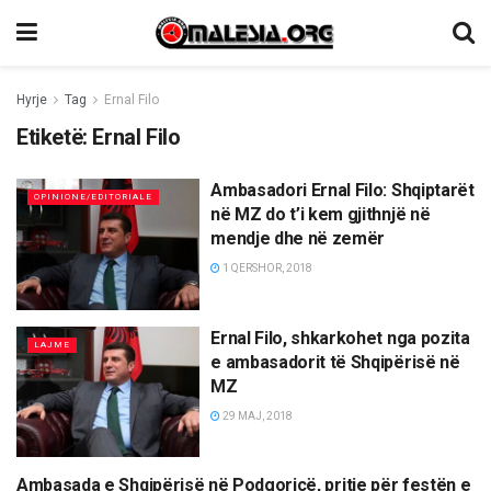
Hyrje
Tag
Ernal Filo
Etiketë:
Ernal Filo
Ambasadori Ernal Filo: Shqiptarët
OPINIONE/EDITORIALE
në MZ do t’i kem gjithnjë në
mendje dhe në zemër
1 QERSHOR, 2018
Ernal Filo, shkarkohet nga pozita
LAJME
e ambasadorit të Shqipërisë në
MZ
29 MAJ, 2018
Ambasada e Shqipërisë në Podgoricë, pritje për festën e