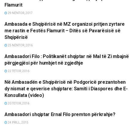
LAJME
Flamurit
29 NËNTOR, 2017
Ambasada e Shqipërisë në MZ organizoi pritjen zyrtare
LAJME
me rastin e Festës Flamurit – Ditës së Pavarësisë së
Shqipërisë
25 NËNTOR, 2016
Ambasadori Filo : Politikanët shqiptar në Mal të Zi mbajnë
LAJME
përgjegjësi për humbjet në zgjedhje
22 TETOR, 2016
Në Ambasadën e Shqipërisë në Podgoricë prezantohen
LAJME
dy nismat e qeverise shqiptare: Samiti i Diaspores dhe E-
Konsullata (video)
20 TETOR, 2016
Ambasadori shqiptar Ernal Filo premton përkrahje?
LAJME
24 PRILL, 2015