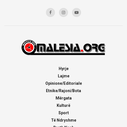
Hyrje
Lajme
Opinione/Editoriale
Etnike/Rajoni/Bota
Mërgata
Kulturë
Sport
Të Ndryshme