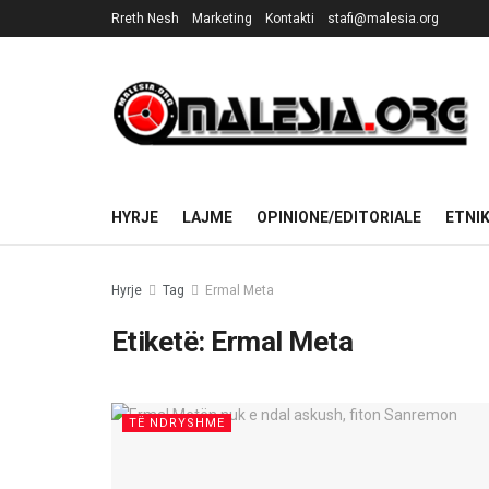
Rreth Nesh
Marketing
Kontakti
stafi@malesia.org
HYRJE
LAJME
OPINIONE/EDITORIALE
ETNI
Hyrje
Tag
Ermal Meta
Etiketë:
Ermal Meta
TË NDRYSHME