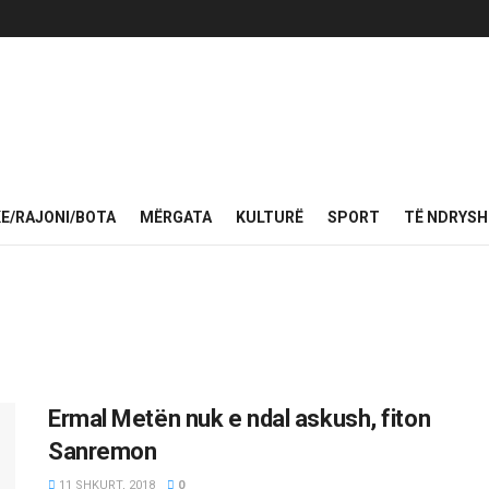
KE/RAJONI/BOTA
MËRGATA
KULTURË
SPORT
TË NDRYS
Ermal Metën nuk e ndal askush, fiton
Sanremon
11 SHKURT, 2018
0