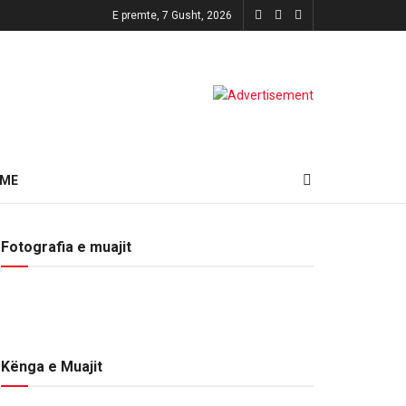
E premte, 7 Gusht, 2026
HME
Fotografia e muajit
Kënga e Muajit