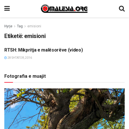
Hyrje
Tag
emisioni
Etiketë:
emisioni
RTSH: Mikpritja e malësorëve (video)
TË NDRYSHME
28 SHTATOR, 2016
Fotografia e muajit