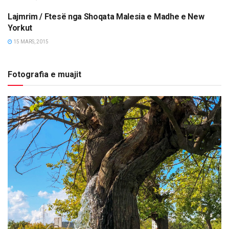
Lajmrim / Ftesë nga Shoqata Malesia e Madhe e New
MËRGATA
Yorkut
15 MARS, 2015
Fotografia e muajit