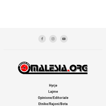
Hyrje
Lajme
Opinione/Editoriale
Etnike/Rajoni/Bota