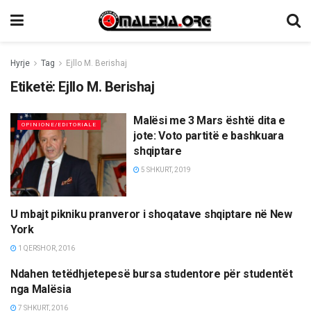
Hyrje
Tag
Ejllo M. Berishaj
Etiketë:
Ejllo M. Berishaj
Malësi me 3 Mars është dita e
OPINIONE/EDITORIALE
jote: Voto partitë e bashkuara
shqiptare
5 SHKURT, 2019
U mbajt pikniku pranveror i shoqatave shqiptare në New
MËRGATA
York
1 QERSHOR, 2016
Ndahen tetëdhjetepesë bursa studentore për studentët
TË NDRYSHME
nga Malësia
7 SHKURT, 2016