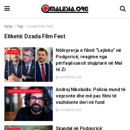
Hyrje
Tag
Dzada Film Fest
Etiketë:
Dzada Film Fest
Ndërprerja e filmit “Lejleku” në
LAJME
Podgoricë, reagime nga
përfaqësuesit shqiptarë në Mal
të Zi
6 SHTATOR, 2025
Andrej Nikolaidis: Policia mund të
OPINIONE/EDITORIALE
vepronte dhe më pas filmi të
vazhdonte deri në fund
5 SHTATOR, 2025
Skandal në Podgoricë: