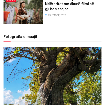
LAJME
Ndërpritet me dhunë filmi në
gjuhën shqipe
5 SHTATOR, 2025
Fotografia e muajit