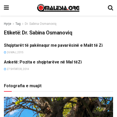
Hyrje
Tag
Dr. Sabina Osmanoviq
Etiketë:
Dr. Sabina Osmanoviq
Shqiptarët të pakënaqur me pavarësinë e Malit të Zi
LAJME
26 MAJ, 2015
Anketë: Pozita e shqiptarëve në Mal tëZi
TË NDRYSHME
27 SHTATOR, 2014
Fotografia e muajit