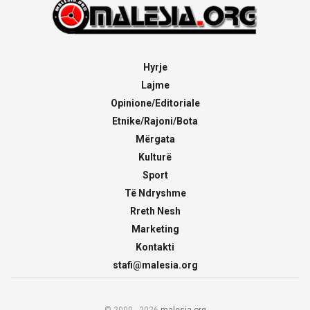
Hyrje
Lajme
Opinione/Editoriale
Etnike/Rajoni/Bota
Mërgata
Kulturë
Sport
Të Ndryshme
Rreth Nesh
Marketing
Kontakti
stafi@malesia.org
© 2000 - 2026
malesia.org