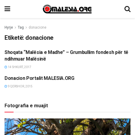
Hyrje
Tag
donacione
Etiketë:
donacione
Shoqata “Malësia e Madhe” – Grumbullim fondesh për të
MËRGATA
ndihmuar Malësinë
14 SHKURT, 2017
Donacion Portalit MALESIA.ORG
TË NDRYSHME
9 QERSHOR, 2015
Fotografia e muajit