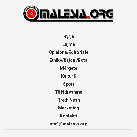
Hyrje
Lajme
Opinione/Editoriale
Etnike/Rajoni/Bota
Mërgata
Kulturë
Sport
Të Ndryshme
Rreth Nesh
Marketing
Kontakti
stafi@malesia.org