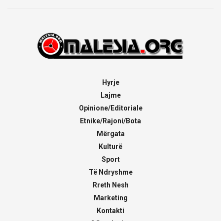
Hyrje
Lajme
Opinione/Editoriale
Etnike/Rajoni/Bota
Mërgata
Kulturë
Sport
Të Ndryshme
Rreth Nesh
Marketing
Kontakti