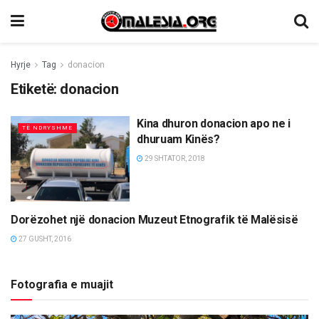
Hyrje
Tag
donacion
Etiketë:
donacion
Kina dhuron donacion apo ne i
TË NDRYSHME
dhuruam Kinës?
29 SHTATOR, 2018
Dorëzohet një donacion Muzeut Etnografik të Malësisë
TË NDRYSHME
27 GUSHT, 2016
Fotografia e muajit