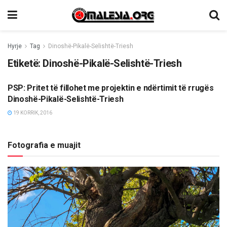
Hyrje
Tag
Dinoshë-Pikalë-Selishtë-Triesh
Etiketë:
Dinoshë-Pikalë-Selishtë-Triesh
PSP: Pritet të fillohet me projektin e ndërtimit të rrugës
LAJME
Dinoshë-Pikalë-Selishtë-Triesh
19 KORRIK, 2016
Fotografia e muajit