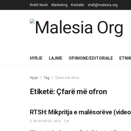
Rreth Nesh
Marketing
Kontakti
stafi@malesia.org
HYRJE
LAJME
OPINIONE/EDITORIALE
ETNI
Hyrje
Tag
Çfarë më ofron
Etiketë:
Çfarë më ofron
RTSH: Mikpritja e malësorëve (video
TË NDRYSHME
28 SHTATOR, 2016
0