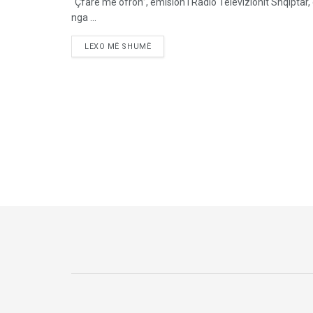
“Çfarë më ofron”, emision i Radio Televizionit Shqiptar, g
nga ...
LEXO MË SHUMË