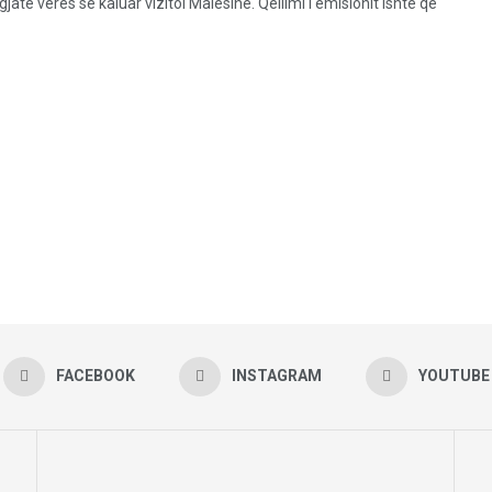
jatë verës së kaluar vizitoi Malësinë. Qëllimi i emisionit ishte që
FACEBOOK
INSTAGRAM
YOUTUBE