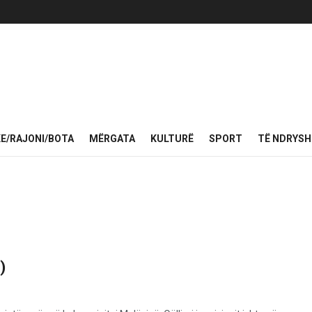
KE/RAJONI/BOTA
MËRGATA
KULTURË
SPORT
TË NDRYS
)