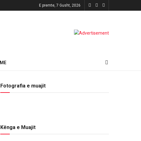
E premte, 7 Gusht, 2026
HME
Fotografia e muajit
Kënga e Muajit