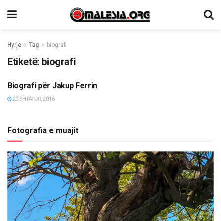
Hyrje
Tag
biografi
Etiketë:
biografi
Biografi për Jakup Ferrin
OPINIONE/EDITORIALE
29 SHTATOR, 2016
Fotografia e muajit