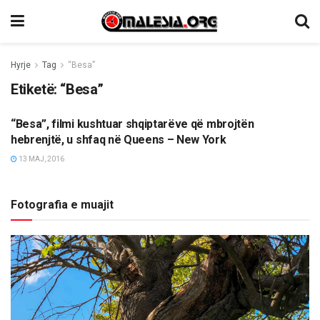
Hyrje
Tag
“Besa”
Etiketë:
“Besa”
“Besa”, filmi kushtuar shqiptarëve që mbrojtën
KULTURË
hebrenjtë, u shfaq në Queens – New York
13 MAJ, 2016
Fotografia e muajit