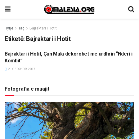
Hyrje
Tag
Bajraktari i Hotit
Etiketë:
Bajraktari i Hotit
Bajraktari i Hotit, Çun Mula dekorohet me urdhrin “Nderi i
LAJME
Kombit”
21 QERSHOR, 2017
Fotografia e muajit