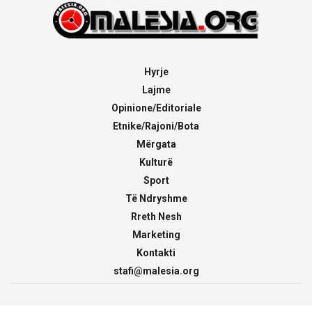
Hyrje
Lajme
Opinione/Editoriale
Etnike/Rajoni/Bota
Mërgata
Kulturë
Sport
Të Ndryshme
Rreth Nesh
Marketing
Kontakti
stafi@malesia.org