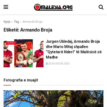
Hyrje
Tag
Armando Broja
Etiketë:
Armando Broja
Jurgen Uldedaj, Armando Broja
SPORT
dhe Mario Mitaj shpallen
“Qytetarë Nderi” të Malësisë së
Madhe
25 DHJETOR, 2025
Fotografia e muajit