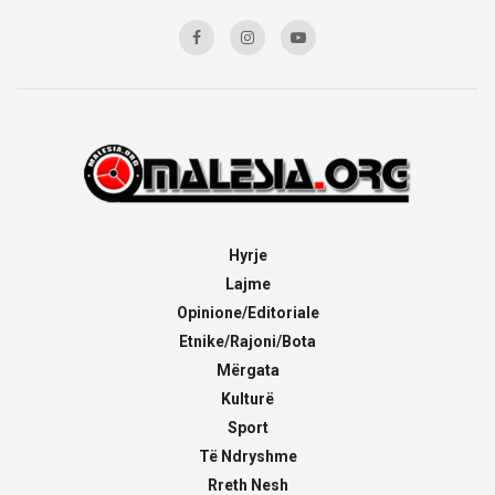
Hyrje
Lajme
Opinione/Editoriale
Etnike/Rajoni/Bota
Mërgata
Kulturë
Sport
Të Ndryshme
Rreth Nesh