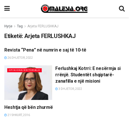
Hyrje
Tag
Arjeta FERLUSHKAJ
Etiketë:
Arjeta FERLUSHKAJ
Revista “Pena” në numrin e saj të 10-të
MËRGATA
26 DHJETOR, 2022
Ferlushkaj Kotrri: E nesërmja si
OPINIONE/EDITORIALE
rrënjë. Studentët shqiptarë-
zanafilla e një misioni
3 DHJETOR, 2022
Heshtja që bën zhurmë
KULTURË
21 SHKURT, 2016