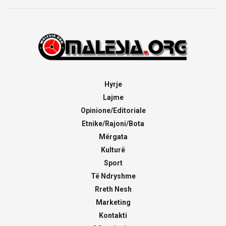
Hyrje
Lajme
Opinione/Editoriale
Etnike/Rajoni/Bota
Mërgata
Kulturë
Sport
Të Ndryshme
Rreth Nesh
Marketing
Kontakti