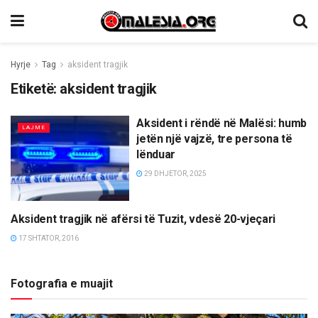
Hyrje
Tag
aksident tragjik
Etiketë:
aksident tragjik
Aksident i rëndë në Malësi: humb
LAJME
jetën një vajzë, tre persona të
lënduar
29 DHJETOR, 2025
Aksident tragjik në afërsi të Tuzit, vdesë 20-vjeçari
TË NDRYSHME
17 SHTATOR, 2016
Fotografia e muajit