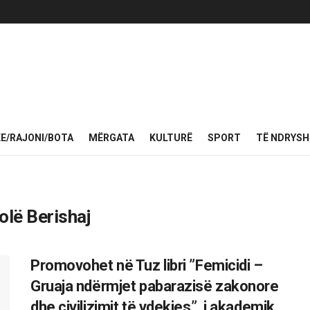
KE/RAJONI/BOTA
MËRGATA
KULTURË
SPORT
TË NDRYS
olë Berishaj
Promovohet në Tuz libri ”Femicidi –
Gruaja ndërmjet pabarazisë zakonore
dhe civilizimit të vdekjes”, i akademik