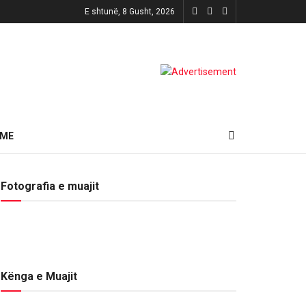
E shtunë, 8 Gusht, 2026
HME
Fotografia e muajit
Kënga e Muajit