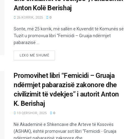
Anton Kolë Berishaj
26 KORRIK, 2025
0
Sonte, më 25 korrik, më sallën e Kuvendit të Komunës së
Tuzit u promovua libri “Femicidi – Gruaja ndërmjet
pabarazisë ...
LEXO MË SHUMË
Promovihet libri “Femicidi – Gruaja
ndërmjet pabarazisë zakonore dhe
civilizimit të vdekjes” i autorit Anton
K. Berishaj
13 QERSHOR, 2025
0
Në Akademinë e Shkencave dhe Arteve të Kosovës
(ASHAK), është promovuar sot libri “Femicidi - Gruaja
ndërmjet pabarazisë zakonore dhe ...