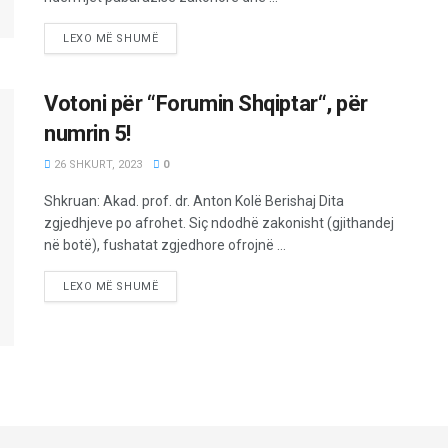
LEXO MË SHUMË
Votoni për “Forumin Shqiptar“, për
numrin 5!
26 SHKURT, 2023
0
Shkruan: Akad. prof. dr. Anton Kolë Berishaj Dita
zgjedhjeve po afrohet. Siç ndodhë zakonisht (gjithandej
në botë), fushatat zgjedhore ofrojnë ...
LEXO MË SHUMË