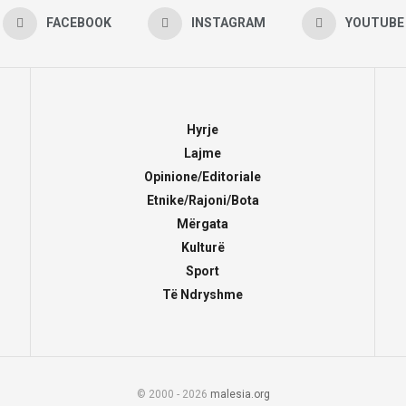
FACEBOOK
INSTAGRAM
YOUTUBE
Hyrje
Lajme
Opinione/Editoriale
Etnike/Rajoni/Bota
Mërgata
Kulturë
Sport
Të Ndryshme
© 2000 - 2026
malesia.org