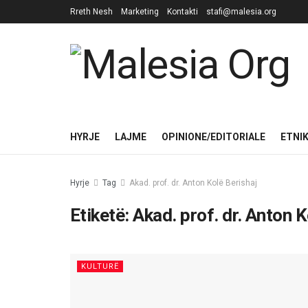
Rreth Nesh
Marketing
Kontakti
stafi@malesia.org
HYRJE
LAJME
OPINIONE/EDITORIALE
ETNI
Hyrje
Tag
Akad. prof. dr. Anton Kolë Berishaj
Etiketë:
Akad. prof. dr. Anton K
KULTURË