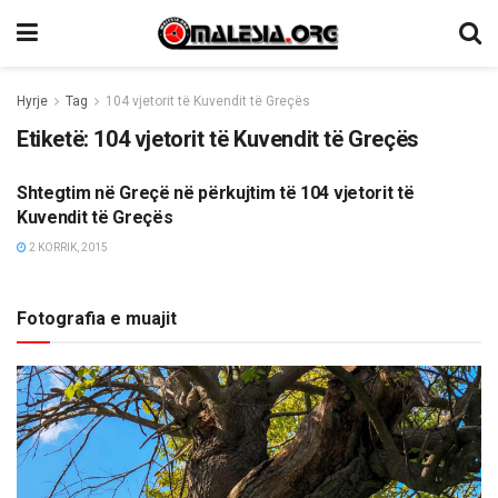
Hyrje
Tag
104 vjetorit të Kuvendit të Greçës
Etiketë:
104 vjetorit të Kuvendit të Greçës
Shtegtim në Greçë në përkujtim të 104 vjetorit të
KULTURË
Kuvendit të Greçës
2 KORRIK, 2015
Fotografia e muajit