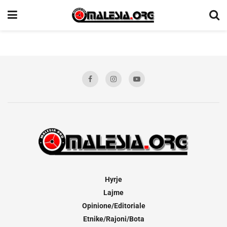
Hyrje
Lajme
Opinione/Editoriale
Etnike/Rajoni/Bota