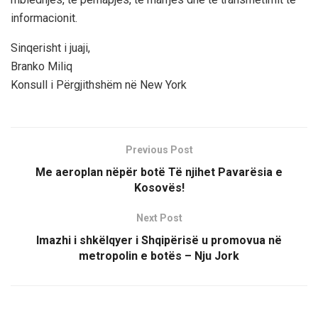
informacionit.
Sinqerisht i juaji,
Branko Miliq
Konsull i Përgjithshëm në New York
Previous Post
Me aeroplan nëpër botë Të njihet Pavarësia e
Kosovës!
Next Post
Imazhi i shkëlqyer i Shqipërisë u promovua në
metropolin e botës – Nju Jork