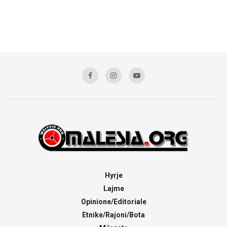
Hyrje
Lajme
Opinione/Editoriale
Etnike/Rajoni/Bota