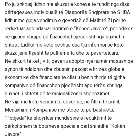
Po ju shkruaj lidhur me akuzat e kohëve të fundit nga disa
përfaqësues individualë të Diasporës Shqiptare në SHBA
lidhur me gjoja vendimin e qeverisë së Malit të Zi për të
reduktuar apo ndaluar botimin e “Kohës Javore”, periodikes
në gjuhen shqipe që financohet pjesërisht nga buxheti i
shtetit. Lidhur me këtë çështje dua t’ju informoj se këto
akuza janë thjesht të pathemelta dhe të pavërtetuara.
Në shkurt të këtij viti, qeveria adoptoi një numër masash që
synon të ndalonin dhe zbusnin pasojat e krizës globale
ekonomike dhe financiare të cilat u bënin thirrje të gjitha
kompanive që financohen pjesërisht apo tërësisht nga
buxheti i shtetit që të racionalizonin shpenzimet.
Në vijë me këtë vendim të qeverisë, në fillim të prillit,
Menaxhimi i Kompanisë me stoqe të përbashkëta,
“Pobjeda” ka shqyrtuar mundësinë e reduktimit të
përkohshëm të botimeve speciale përfshi edhe “Kohën
Javore”.