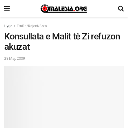
Hyrje
Etnike/Rajoni/Bota
Konsullata e Malit tė Zi refuzon
akuzat
28 Maj, 2009