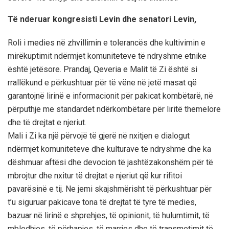
Të nderuar kongresisti Levin dhe senatori Levin,
Roli i medies në zhvillimin e tolerancës dhe kultivimin e
mirëkuptimit ndërmjet komuniteteve të ndryshme etnike
është jetësore. Prandaj, Qeveria e Malit të Zi është si
rrallëkund e përkushtuar për të vëne në jetë masat që
garantojnë lirinë e informacionit për pakicat kombëtarë, në
përputhje me standardet ndërkombëtare për liritë themelore
dhe të drejtat e njeriut.
Mali i Zi ka një përvojë të gjerë në nxitjen e dialogut
ndërmjet komuniteteve dhe kulturave të ndryshme dhe ka
dëshmuar aftësi dhe devocion të jashtëzakonshëm për të
mbrojtur dhe nxitur të drejtat e njeriut që kur rifitoi
pavarësinë e tij. Ne jemi skajshmërisht të përkushtuar për
t’u siguruar pakicave tona të drejtat të tyre të medies,
bazuar në lirinë e shprehjes, të opinionit, të hulumtimit, të
mbledhjes, të përhapjes, të marrjes dhe të transmetimit të