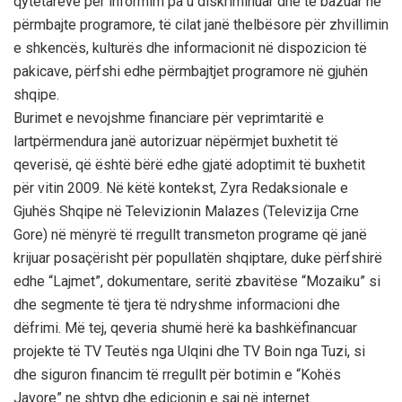
qytetarëve për informim pa u diskriminuar dhe të bazuar në
përmbajte programore, të cilat janë thelbësore për zhvillimin
e shkencës, kulturës dhe informacionit në dispozicion të
pakicave, përfshi edhe përmbajtjet programore në gjuhën
shqipe.
Burimet e nevojshme financiare për veprimtaritë e
lartpërmendura janë autorizuar nëpërmjet buxhetit të
qeverisë, që është bërë edhe gjatë adoptimit të buxhetit
për vitin 2009. Në këtë kontekst, Zyra Redaksionale e
Gjuhës Shqipe në Televizionin Malazes (Televizija Crne
Gore) në mënyrë të rregullt transmeton programe që janë
krijuar posaçërisht për popullatën shqiptare, duke përfshirë
edhe “Lajmet”, dokumentare, seritë zbavitëse “Mozaiku” si
dhe segmente të tjera të ndryshme informacioni dhe
dëfrimi. Më tej, qeveria shumë herë ka bashkëfinancuar
projekte të TV Teutës nga Ulqini dhe TV Boin nga Tuzi, si
dhe siguron financim të rregullt për botimin e “Kohës
Javore” ne shtyp dhe edicionin e saj në internet.