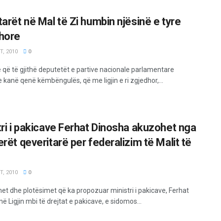
tarët në Mal të Zi humbin njësinë e tyre
hore
, 2010
0
 që të gjithë deputetët e partive nacionale parlamentare
 kanë qenë këmbëngulës, që me ligjin e ri zgjedhor,...
tri i pakicave Ferhat Dinosha akuzohet nga
rët qeveritarë per federalizim të Malit të
, 2010
0
et dhe plotësimet që ka propozuar ministri i pakicave, Ferhat
ë Ligjin mbi të drejtat e pakicave, e sidomos...