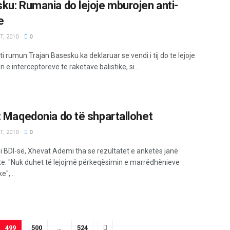
ku: Rumania do lejoje mburojen anti-
e
, 2010
0
i rumun Trajan Basesku ka deklaruar se vendi i tij do te lejoje
 e interceptoreve te raketave balistike, si...
: Maqedonia do të shpartallohet
, 2010
0
 i BDI-së, Xhevat Ademi tha se rezultatet e anketës janë
e. "Nuk duhet të lejojmë përkeqësimin e marrëdhënieve
e",...
499
500
…
524