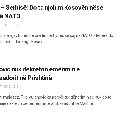
 – Serbisë: Do ta njohim Kosovën nëse
në NATO
, 2010
0
bia angazhohet në drejtim të hyrjes së saj në NATO, atëherë do
të heqë dorë nga Kosova,...
ovic nuk dekreton emërimin e
adorit në Prishtinë
, 2010
0
i malazez, Filip Vujanovic ka përsëritur qëndrimin se nuk do të
ajë dekretin për emërimin e ambasadorit të Malit të...