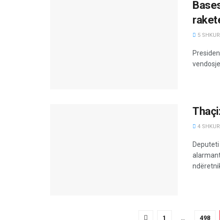
Bases
raket
5 SHKURT
President
vendosjen
Thaçi
4 SHKURT
Deputeti
alarmant
ndëretnik
1
…
498