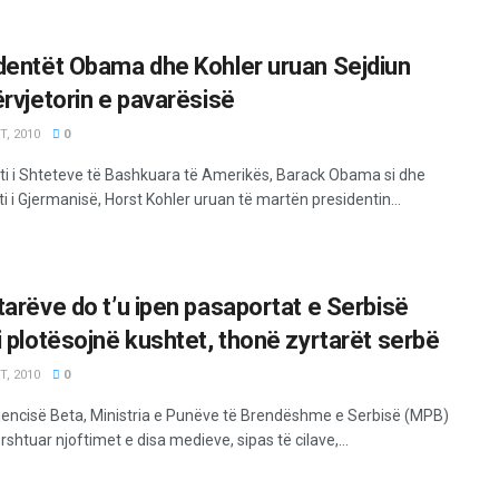
dentët Obama dhe Kohler uruan Sejdiun
ërvjetorin e pavarësisë
, 2010
0
ti i Shteteve të Bashkuara të Amerikës, Barack Obama si dhe
i i Gjermanisë, Horst Kohler uruan të martën presidentin...
tarëve do t’u ipen pasaportat e Serbisë
i plotësojnë kushtet, thonë zyrtarët serbë
, 2010
0
jencisë Beta, Ministria e Punëve të Brendëshme e Serbisë (MPB)
shtuar njoftimet e disa medieve, sipas të cilave,...