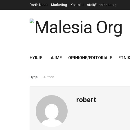
Rreth Nesh
Marketing
Kontakti
stafi@malesia.org
HYRJE
LAJME
OPINIONE/EDITORIALE
ETNI
Hyrje
Author
robert