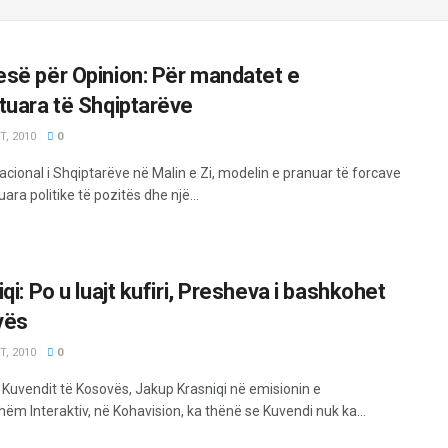
së për Opinion: Për mandatet e
tuara të Shqiptarëve
, 2010
0
Nacional i Shqiptarëve në Malin e Zi, modelin e pranuar të forcave
ara politike të pozitës dhe një...
qi: Po u luajt kufiri, Presheva i bashkohet
vës
, 2010
0
i Kuvendit të Kosovës, Jakup Krasniqi në emisionin e
m Interaktiv, në Kohavision, ka thënë se Kuvendi nuk ka...