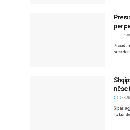
Presi
për p
9 SHKURT
Presiden
president
Shqip
nëse 
9 SHKURT
Sipas ag
ka kundër