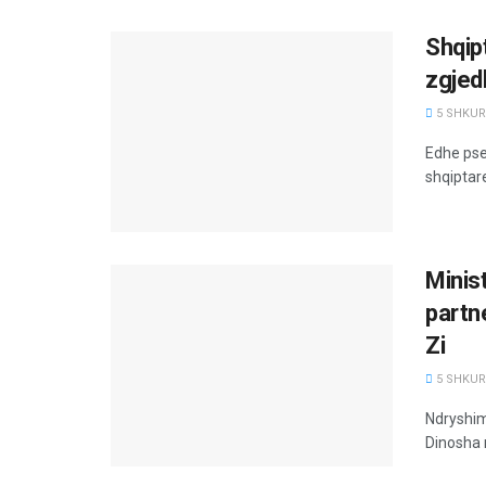
Shqip
zgjed
5 SHKURT
Edhe pse
shqiptare
Minis
partne
Zi
5 SHKURT
Ndryshim
Dinosha n