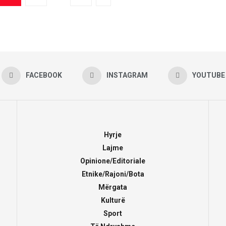
FACEBOOK
INSTAGRAM
YOUTUBE
Hyrje
Lajme
Opinione/Editoriale
Etnike/Rajoni/Bota
Mërgata
Kulturë
Sport