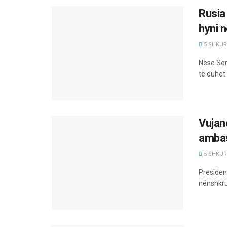
Rusia
hyni 
5 SHKURT
Nëse Ser
të duhet 
Vujan
ambas
5 SHKURT
President
nënshkru