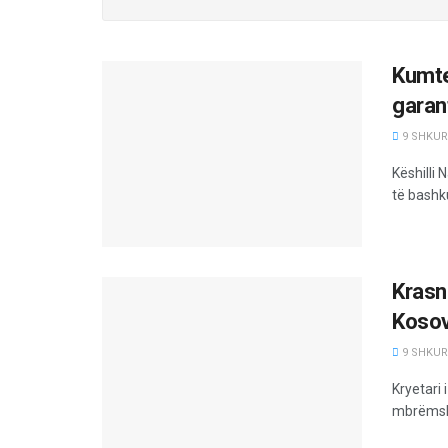
Kumte
garan
9 SHKURT
Këshilli 
të bashku
Krasni
Koso
9 SHKURT
Kryetari 
mbrëmshë