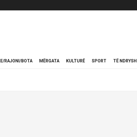
KE/RAJONI/BOTA
MËRGATA
KULTURË
SPORT
TË NDRYS