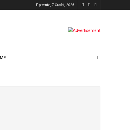
E premte, 7 Gusht, 2026
HME