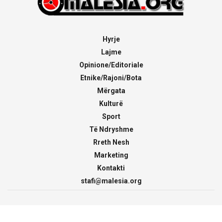
Hyrje
Lajme
Opinione/Editoriale
Etnike/Rajoni/Bota
Mërgata
Kulturë
Sport
Të Ndryshme
Rreth Nesh
Marketing
Kontakti
stafi@malesia.org
© 2000 - 2026
malesia.org