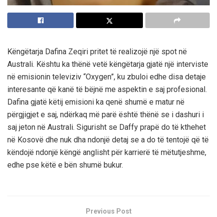
Këngëtarja Dafina Zeqiri pritet të realizojë një spot në
Australi. Kështu ka thënë vetë këngëtarja gjatë një interviste
në emisionin televiziv “Oxygen”, ku zbuloi edhe disa detaje
interesante që kanë të bëjnë me aspektin e saj profesional.
Dafina gjatë këtij emisioni ka qenë shumë e matur në
përgjigjet e saj, ndërkaq më parë është thënë se i dashuri i
saj jeton në Australi. Sigurisht se Daffy prapë do të kthehet
në Kosovë dhe nuk dha ndonjë detaj se a do të tentojë që të
këndojë ndonjë këngë anglisht për karrierë të mëtutjeshme,
edhe pse këtë e bën shumë bukur.
Previous Post