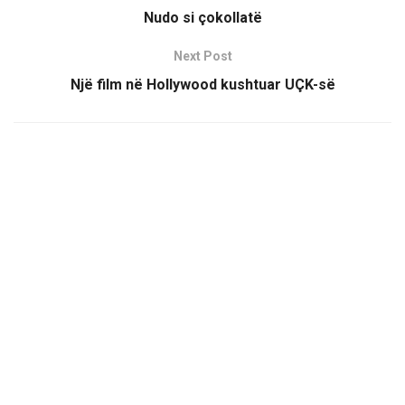
Nudo si çokollatë
Next Post
Një film në Hollywood kushtuar UÇK-së