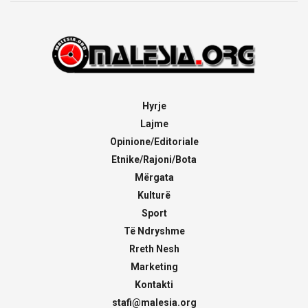
Hyrje
Lajme
Opinione/Editoriale
Etnike/Rajoni/Bota
Mërgata
Kulturë
Sport
Të Ndryshme
Rreth Nesh
Marketing
Kontakti
stafi@malesia.org