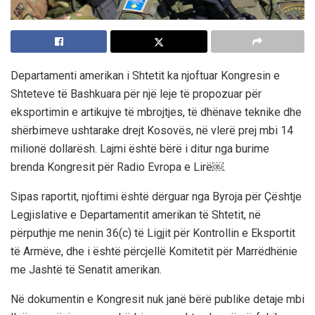
Departamenti amerikan i Shtetit ka njoftuar Kongresin e
Shteteve të Bashkuara për një leje të propozuar për
eksportimin e artikujve të mbrojtjes, të dhënave teknike dhe
shërbimeve ushtarake drejt Kosovës, në vlerë prej mbi 14
milionë dollarësh. Lajmi është bërë i ditur nga burime
brenda Kongresit për Radio Evropa e Lirë￼.
Sipas raportit, njoftimi është dërguar nga Byroja për Çështje
Legjislative e Departamentit amerikan të Shtetit, në
përputhje me nenin 36(c) të Ligjit për Kontrollin e Eksportit
të Armëve, dhe i është përcjellë Komitetit për Marrëdhënie
me Jashtë të Senatit amerikan.
Në dokumentin e Kongresit nuk janë bërë publike detaje mbi