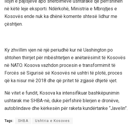
llojin e pajisjeve apo shërbimeve ushtarake që përfshihen
në këtë leje eksporti. Ndërkohë, Ministria e Mbrojtjes e
Kosovës ende nuk ka dhënë komente shtesë lidhur me
çështjen.
Ky zhvillim vjen në një periudhë kur në Uashington po
shtohen thirrjet për mbështetjen e anëtarësimit të Kosovës
në NATO. Kosova vazhdon procesin e transformimit të
Forcës së Sigurisë së Kosovës në ushtri të plotë, proces
që ka nisur më 2018 dhe që pritet të zgjasë dhjetë vjet.
Në vitet e fundit, Kosova ka intensifikuar bashkëpunimin
ushtarak me SHBA-në, duke përfshirë blerjen e dronëve,
autoblindave dhe kërkesën për raketa kundërtanke “Javelin”.
Tags:
SHBA
Ushtria e Kosoves