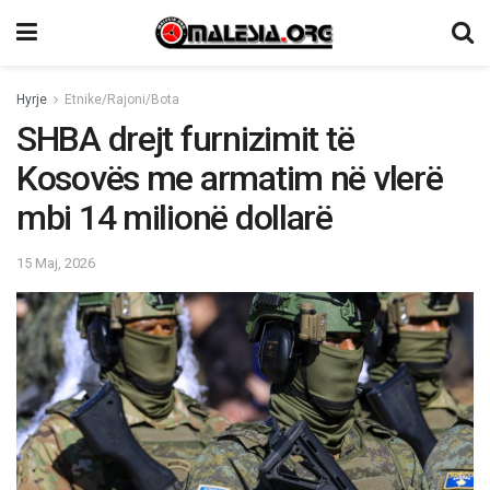
Hyrje
Etnike/Rajoni/Bota
SHBA drejt furnizimit të
Kosovës me armatim në vlerë
mbi 14 milionë dollarë
15 Maj, 2026