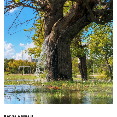
Kënga e Muajit