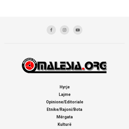
Hyrje
Lajme
Opinione/Editoriale
Etnike/Rajoni/Bota
Mërgata
Kulturë