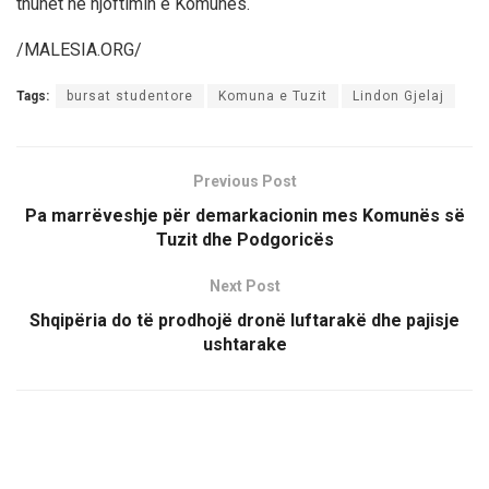
thuhet në njoftimin e Komunës.
/MALESIA.ORG/
Tags:
bursat studentore
Komuna e Tuzit
Lindon Gjelaj
Previous Post
Pa marrëveshje për demarkacionin mes Komunës së
Tuzit dhe Podgoricës
Next Post
Shqipëria do të prodhojë dronë luftarakë dhe pajisje
ushtarake