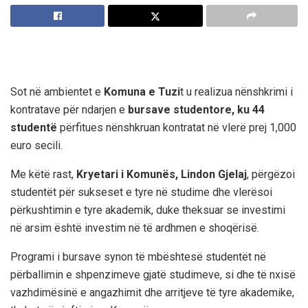
Sot në ambientet e
Komuna e Tuzi
t
u realizua nënshkrimi i
kontratave për ndarjen e
bursave studentore, ku 44
studentë
përfitues nënshkruan kontratat në vlerë prej 1,000
euro secili.
Me këtë rast,
Kryetari i Komunës,
Lindon Gjelaj
, përgëzoi
studentët për sukseset e tyre në studime dhe vlerësoi
përkushtimin e tyre akademik, duke theksuar se investimi
në arsim është investim në të ardhmen e shoqërisë.
Programi i bursave synon të mbështesë studentët në
përballimin e shpenzimeve gjatë studimeve, si dhe të nxisë
vazhdimësinë e angazhimit dhe arritjeve të tyre akademike,