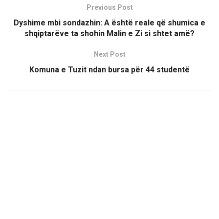
Previous Post
Dyshime mbi sondazhin: A është reale që shumica e
shqiptarëve ta shohin Malin e Zi si shtet amë?
Next Post
Komuna e Tuzit ndan bursa për 44 studentë