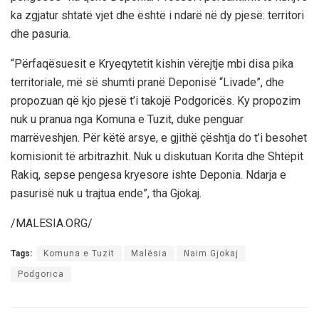
ka zgjatur shtatë vjet dhe është i ndarë në dy pjesë: territori
dhe pasuria.
“Përfaqësuesit e Kryeqytetit kishin vërejtje mbi disa pika
territoriale, më së shumti pranë Deponisë “Livade”, dhe
propozuan që kjo pjesë t’i takojë Podgoricës. Ky propozim
nuk u pranua nga Komuna e Tuzit, duke penguar
marrëveshjen. Për këtë arsye, e gjithë çështja do t’i besohet
komisionit të arbitrazhit. Nuk u diskutuan Korita dhe Shtëpit
Rakiq, sepse pengesa kryesore ishte Deponia. Ndarja e
pasurisë nuk u trajtua ende”, tha Gjokaj.
/MALESIA.ORG/
Tags:
Komuna e Tuzit
Malësia
Naim Gjokaj
Podgorica