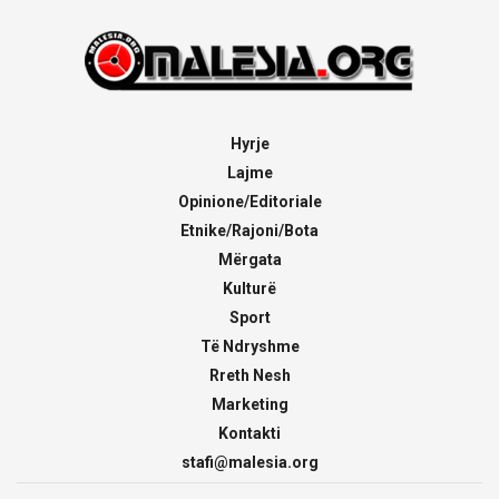
Hyrje
Lajme
Opinione/Editoriale
Etnike/Rajoni/Bota
Mërgata
Kulturë
Sport
Të Ndryshme
Rreth Nesh
Marketing
Kontakti
stafi@malesia.org