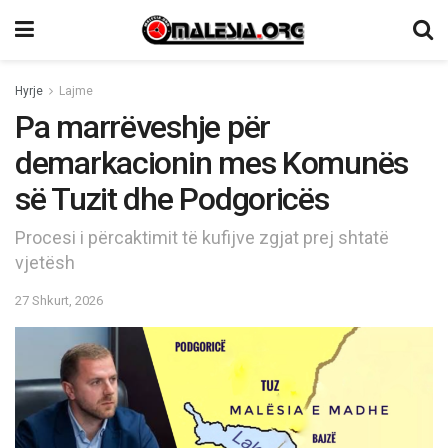
Hyrje
Lajme
Pa marrëveshje për
demarkacionin mes Komunës
së Tuzit dhe Podgoricës
Procesi i përcaktimit të kufijve zgjat prej shtatë
vjetësh
27 Shkurt, 2026