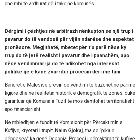
dhe mbi të ardhurat që i takojnë komunës.
Dërgimi i çështjes në arbitrazh nënkupton se një trup i
pavarur do të vendosë për vijën ndarëse dhe aspektet
pronësore. Megjithatë, mbetet për t’u parë nëse ky
trup do të jetë realisht i pavarur dhe i paanshëm, apo
nëse vendimmarrja do të ndikohet nga interesat
politike që e kanë zvarritur procesin deri më tani.
Banorët e Malësisë presin që vendimi të bazohet në parime
ligjore dhe në realitetin historik e demografik të zonës, duke
garantuar që Komuna e Tuzit të mos dëmtohet territorialisht
apo financiarisht.
Në mbledhjen e fundit të Komisionit për Përcaktimin e
Kufijve, kryetari i trupit,
Naim
Gjokaj
, tha se “pika e
pëngesës” ka qenë Deponia. Procesi i përcaktimit të kufijve