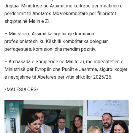
drejtuar Ministrisë së Arsimit me kërkesë për miratimin e
përdorimit të Abetares Mbarëkombëtare për filloristët
shqiptar në Malin e Zi.
– Ministria e Arsimit ka ngritur një komision
profesionistësh, ku Këshilli Kombëtar ka deleguar
përfaqësues; komisioni dha mendim pozitiv.
– Ambasada e Shqipërisë në Mal të Zi, me mbështetjen e
Ministrisë për Evropën dhe Punët e Jashtme, siguroi kopjet
e nevojshme të Abetares për vitin shkollor 2025/26.
/MALESIA.ORG/