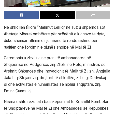
Në shkollën fillore “Mahmut Lekiq” në Tuz u shpërnda sot
Abetarja Mbarëkombëtare për nxënësit e klasave të dyta,
duke shënuar fillimin e një nisme të rëndësishme për
ruajtjen dhe forcimin e gjuhës shqipe në Mal të Zi.
Ceremonia u zhvillua në prani të ambasadores së
Shqipërisë në Podgoricë, znj. Zhaklinë Peto, ministres së
Arsimit, Shkencës dhe Inovacionit të Malit të Zi, znj. Angjella
Jakshiq-Stojanoviq, drejtorit të shkollës, z. Luigj Dedvukaj,
si dhe aktivistes e humanistes së njohur shqiptare, znj.
Emina Çunmulaj.
Nisma është rezultat i bashkëpunimit të Këshillit Kombëtar
të Shqiptarëve në Mal të Zi dhe Ambasadës së Republikës