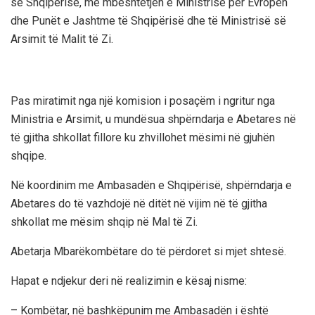
së Shqipërisë, me mbështetjen e Ministrisë për Evropën
dhe Punët e Jashtme të Shqipërisë dhe të Ministrisë së
Arsimit të Malit të Zi.
Pas miratimit nga një komision i posaçëm i ngritur nga
Ministria e Arsimit, u mundësua shpërndarja e Abetares në
të gjitha shkollat fillore ku zhvillohet mësimi në gjuhën
shqipe.
Në koordinim me Ambasadën e Shqipërisë, shpërndarja e
Abetares do të vazhdojë në ditët në vijim në të gjitha
shkollat me mësim shqip në Mal të Zi.
Abetarja Mbarëkombëtare do të përdoret si mjet shtesë.
Hapat e ndjekur deri në realizimin e kësaj nisme:
– Kombëtar, në bashkëpunim me Ambasadën i është