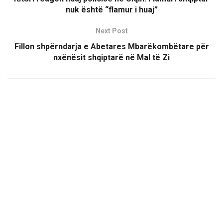
nuk është “flamur i huaj”
Next Post
Fillon shpërndarja e Abetares Mbarëkombëtare për
nxënësit shqiptarë në Mal të Zi