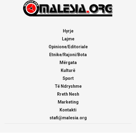
Hyrje
Lajme
Opinione/Editoriale
Etnike/Rajoni/Bota
Mërgata
Kulturë
Sport
Të Ndryshme
Rreth Nesh
Marketing
Kontakti
stafi@malesia.org