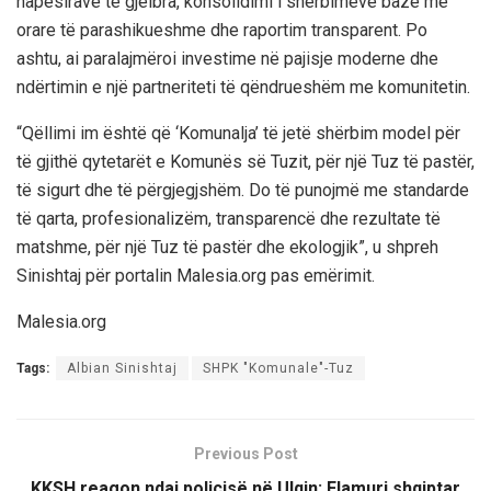
hapësirave të gjelbra, konsolidimi i shërbimeve bazë me
orare të parashikueshme dhe raportim transparent. Po
ashtu, ai paralajmëroi investime në pajisje moderne dhe
ndërtimin e një partneriteti të qëndrueshëm me komunitetin.
“Qëllimi im është që ‘Komunalja’ të jetë shërbim model për
të gjithë qytetarët e Komunës së Tuzit, për një Tuz të pastër,
të sigurt dhe të përgjegjshëm. Do të punojmë me standarde
të qarta, profesionalizëm, transparencë dhe rezultate të
matshme, për një Tuz të pastër dhe ekologjik”, u shpreh
Sinishtaj për portalin Malesia.org pas emërimit.
Malesia.org
Tags:
Albian Sinishtaj
SHPK "Komunale"-Tuz
Previous Post
KKSH reagon ndaj policisë në Ulqin: Flamuri shqiptar