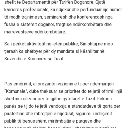
shefit të Departamentit për Tarifën Doganore. Gjatë
karrierës profesionale, ka ndjekur dhe përfunduar një numër
të madh trajnimesh, seminarësh dhe konferencash nga
fusha e sistemit doganor, tregtisë ndërkombëtare dhe
marrëveshjeve ndërkombëtare.
Sa i përket aktivitetit në jetën publike, Sinishtaj ne mes
tjerash ka shërbyer për dy mandate si këshilltar në
Kuvendin e Komunës së Tuzit.
Pas emërimit, ai prezantoi vizionin e tij për ndërmarrjen
“Komunale”, duke theksuar se prioritet do të jetë ofrimi i një
shërbimi cilësor për të gjithë qytetarët e Tuzit. Fokus i
punës së tij do të jetë vendosja e standardeve të qarta për
pastërtinë dhe mbrojtjen e mjedisit, sigurimi i ndriçimit
publik të besueshëm, mirëmbajtja e parqeve dhe