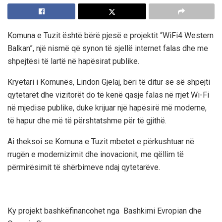
Komuna e Tuzit është bërë pjesë e projektit “WiFi4 Western
Balkan”, një nismë që synon të sjellë internet falas dhe me
shpejtësi të lartë në hapësirat publike.
Kryetari i Komunës, Lindon Gjelaj, bëri të ditur se së shpejti
qytetarët dhe vizitorët do të kenë qasje falas në rrjet Wi-Fi
në mjedise publike, duke krijuar një hapësirë më moderne,
të hapur dhe më të përshtatshme për të gjithë.
Ai theksoi se Komuna e Tuzit mbetet e përkushtuar në
rrugën e modernizimit dhe inovacionit, me qëllim të
përmirësimit të shërbimeve ndaj qytetarëve.
Ky projekt bashkëfinancohet nga Bashkimi Evropian dhe