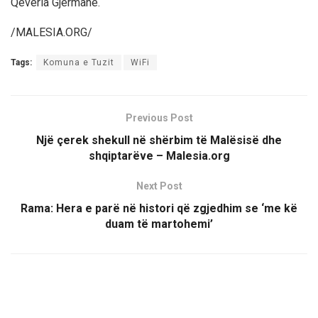
Qeveria Gjermane.
/MALESIA.ORG/
Tags:
Komuna e Tuzit
WiFi
Previous Post
Një çerek shekull në shërbim të Malësisë dhe
shqiptarëve – Malesia.org
Next Post
Rama: Hera e parë në histori që zgjedhim se ‘me kë
duam të martohemi’