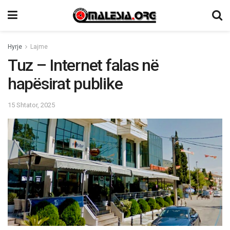
Hyrje
Lajme
Tuz – Internet falas në
hapësirat publike
15 Shtator, 2025