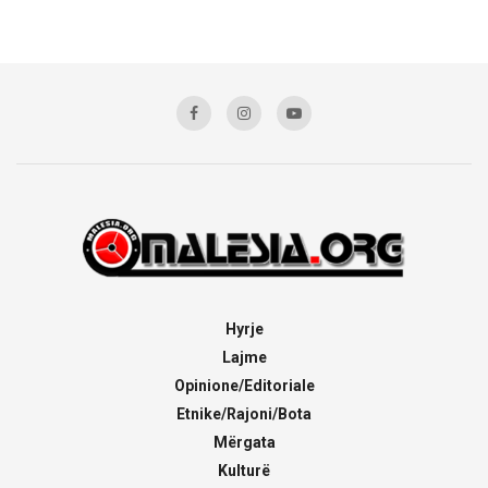
Hyrje
Lajme
Opinione/Editoriale
Etnike/Rajoni/Bota
Mërgata
Kulturë