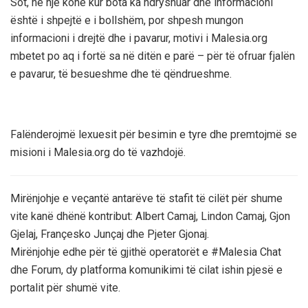
Sot, në një kohë kur bota ka ndryshuar dhe informacioni
është i shpejtë e i bollshëm, por shpesh mungon
informacioni i drejtë dhe i pavarur, motivi i Malesia.org
mbetet po aq i fortë sa në ditën e parë – për të ofruar fjalën
e pavarur, të besueshme dhe të qëndrueshme.
Falënderojmë lexuesit për besimin e tyre dhe premtojmë se
misioni i Malesia.org do të vazhdojë.
Mirënjohje e veçantë antarëve të stafit të cilët për shume
vite kanë dhënë kontribut:
Albert Camaj, Lindon Camaj, Gjon
Gjelaj, Françesko Junçaj dhe Pjeter Gjonaj.
Mirënjohje edhe për të gjithë operatorët e #Malesia Chat
dhe Forum, dy platforma komunikimi të cilat ishin pjesë e
portalit për shumë vite.