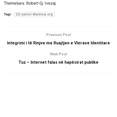
Themelues: Robert Gj. Ivezaj
Tags:
25-vjetori Malesia.org
Previous Post
Integrimi i të Rinjve me Ruajtjen e Vlerave Identitare
Next Post
Tuz – Internet falas në hapësirat publike