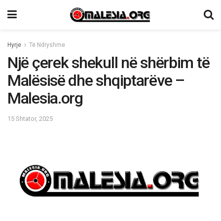
Hyrje
Të Ndryshme
Një çerek shekull në shërbim të
Malësisë dhe shqiptarëve –
Malesia.org
15 Shtator, 2025