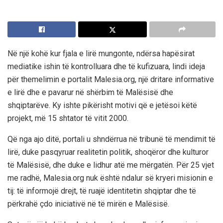
Në një kohë kur fjala e lirë mungonte, ndërsa hapësirat
mediatike ishin të kontrolluara dhe të kufizuara, lindi ideja
për themelimin e portalit
Malesia.org
, një dritare informative
e lirë dhe e pavarur në shërbim të Malësisë dhe
shqiptarëve.
Ky ishte pikërisht motivi që e jetësoi këtë
projekt, më 15 shtator të vitit 2000.
Që nga ajo ditë, portali u shndërrua në tribunë të mendimit të
lirë, duke pasqyruar realitetin politik, shoqëror dhe kulturor
të Malësisë, dhe duke e lidhur atë me mërgatën.
Për 25 vjet
me radhë,
Malesia.org
nuk është ndalur së kryeri misionin e
tij: të informojë drejt, të ruajë identitetin shqiptar dhe të
përkrahë çdo iniciativë në të mirën e Malësisë.