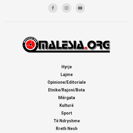
Hyrje
Lajme
Opinione/Editoriale
Etnike/Rajoni/Bota
Mërgata
Kulturë
Sport
Të Ndryshme
Rreth Nesh