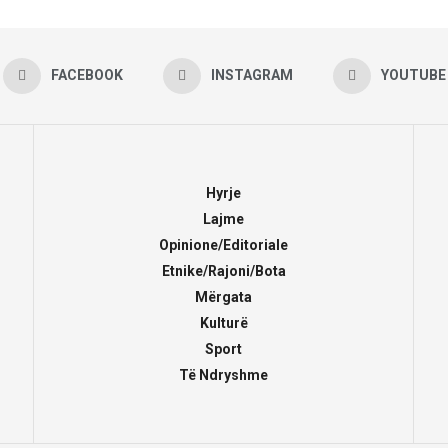
FACEBOOK
INSTAGRAM
YOUTUBE
Hyrje
Lajme
Opinione/Editoriale
Etnike/Rajoni/Bota
Mërgata
Kulturë
Sport
Të Ndryshme