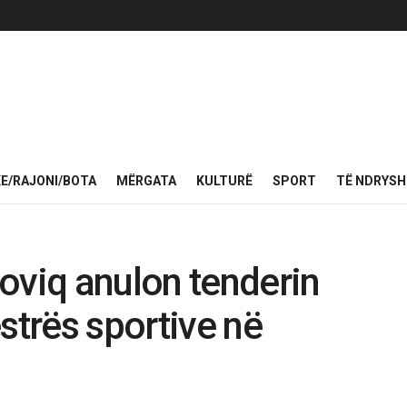
KE/RAJONI/BOTA
MËRGATA
KULTURË
SPORT
TË NDRYS
oviq anulon tenderin
strës sportive në