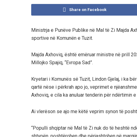
Share on Facebook
Ministrja e Punëve Publike në Mal të Zi Majda Axh
sportive në Komunën e Tuzit.
Majda Axhoviq, është emëruar ministre në prill 202
Millojko Spajiq, “
Evropa Sad”.
Kryetari i Komunës së Tuzit, Lindon Gjelaj, i ka bër
qartë nëse i përkrah apo jo, veprimet e njëanshm
Axhoviq, e cila ka anuluar tenderin për ndërtimin e
Ai vlerëson se ajo me këtë veprim synon të posh
“Populli shqiptar në Mal të Zi nuk do të heshtë ndë
shtypën, poshtërohen dhe përjashtohen në margjina.