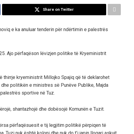
Share on Twitter
oviq e ka anuluar tenderin për ndërtimin e palestrës
5. Ajo përfaqëson lëvizjen politike të Kryeministrit
ë thirrje kryeministrit Millojko Spajiq që të deklarohet
e dhe politikën e ministres së Punëve Publike, Majda
 palestrës sportive në Tuz.
tërojë, shantazhojë dhe dobësojë Komunën e Tuzit.
rsa përfaqësuesit e tij legjitim politikë përpiqen të
 Tuzi nuk është koloni dhe nuk do t’i japin llogari askujt