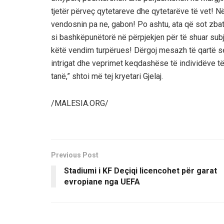
tjetër përveç qytetareve dhe qytetarëve të vet! 
vendosnin pa ne, gabon! Po ashtu, ata që sot zbato
si bashkëpunëtorë në përpjekjen për të shuar subje
këtë vendim turpërues! Dërgoj mesazh të qartë se 
intrigat dhe veprimet keqdashëse të individëve t
tanë,” shtoi më tej kryetari Gjelaj.
/MALESIA.ORG/
Previous Post
Stadiumi i KF Deçiqi licencohet për garat
evropiane nga UEFA