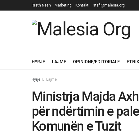
Rreth Nesh
Marketing
Kontakti
stafi@malesia.org
HYRJE
LAJME
OPINIONE/EDITORIALE
ETNI
Hyrje
Lajme
Ministrja Majda Axh
për ndërtimin e pale
Komunën e Tuzit