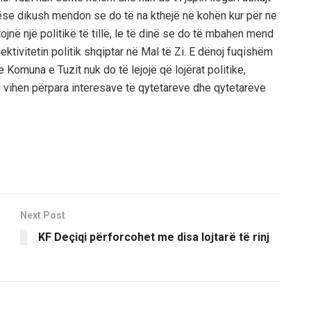
Nëse dikush mendon se do të na kthejë në kohën kur për ne
jnë një politikë të tillë, le të dinë se do të mbahen mend
ktivitetin politik shqiptar në Mal të Zi. E dënoj fuqishëm
Komuna e Tuzit nuk do të lejojë që lojërat politike,
ë vihen përpara interesave të qytetareve dhe qytetarëve
Next Post
KF Deçiqi përforcohet me disa lojtarë të rinj