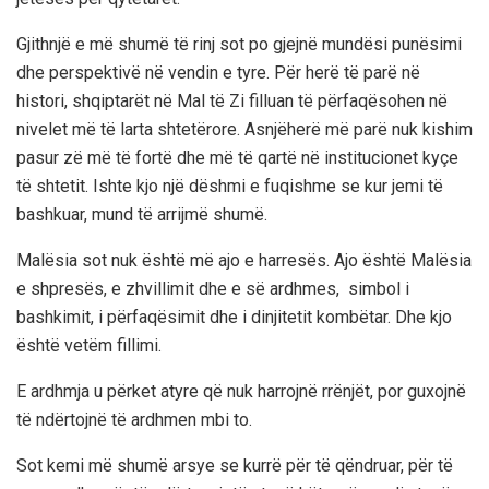
Gjithnjë e më shumë të rinj sot po gjejnë mundësi punësimi
dhe perspektivë në vendin e tyre. Për herë të parë në
histori, shqiptarët në Mal të Zi filluan të përfaqësohen në
nivelet më të larta shtetërore. Asnjëherë më parë nuk kishim
pasur zë më të fortë dhe më të qartë në institucionet kyçe
të shtetit. Ishte kjo një dëshmi e fuqishme se kur jemi të
bashkuar, mund të arrijmë shumë.
Malësia sot nuk është më ajo e harresës. Ajo është Malësia
e shpresës, e zhvillimit dhe e së ardhmes,
simbol i
bashkimit, i përfaqësimit dhe i dinjitetit kombëtar. Dhe kjo
është vetëm fillimi.
E ardhmja u përket atyre që nuk harrojnë rrënjët, por guxojnë
të ndërtojnë të ardhmen mbi to.
Sot kemi më shumë arsye se kurrë për të qëndruar, për të