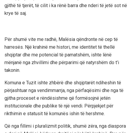
gjithë të tjerët, të cilit i ka rënë barra dhe nderi të jetë sot në
krye të saj.
Për shumë vite me radhë, Malësia qëndronte në cep të
harresës. Një krahinë me histori, me identitet të thellë
shqiptar dhe me potencial të pamatshëm, ishte lënë
mënjanë nga zhvillimi dhe përparimi që natyrshëm do t’i
takonin.
Komuna e Tuzit ishte zhbërë dhe shqiptarët ndiheshin të
përjashtuar nga vendimmarrja, nga përfaqësimi dhe nga të
gjitha proceset e rëndësishme që formësojnë jetën
institucionale dhe publike të një vendi. Përpjekjet për
rikthimin e statusit të komunës ishin të hershme.
Që nga fillimi i pluralizmit politik, shumë zëra, nga diaspora