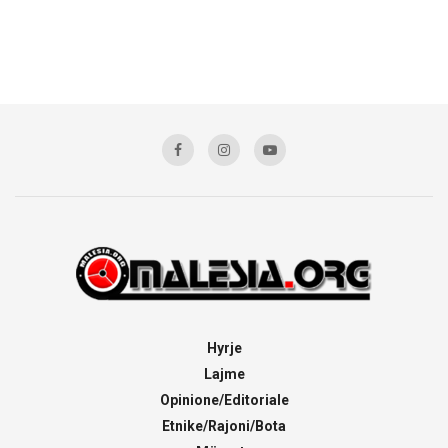
Hyrje
Lajme
Opinione/Editoriale
Etnike/Rajoni/Bota