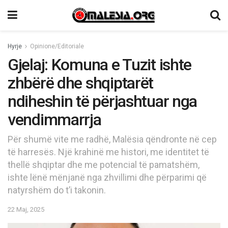
Hyrje
Opinione/Editoriale
Gjelaj: Komuna e Tuzit ishte
zhbërë dhe shqiptarët
ndiheshin të përjashtuar nga
vendimmarrja
Për shumë vite me radhë, Malësia qëndronte në cep
të harresës. Një krahinë me histori, me identitet të
thellë shqiptar dhe me potencial të pamatshëm,
ishte lënë mënjanë nga zhvillimi dhe përparimi që
natyrshëm do t’i takonin.
22 Maj, 2025