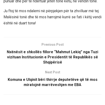
punuar dhe për të ndërtuar jetën tonë këtu, në vendin tonë.
Ju ftoj të mos ndalemi në përpjekjen për ta zhvilluar më tej
Malësinë tonë dhe të mos harrojmë kurrë se fati i këtij vendi
është në duart tona!
Previous Post
Nxënësit e shkollës fillore “Mahmut Lekiq” nga Tuzi
vizituan Institucionin e Presidentit të Republikës së
Shqipërisë
Next Post
Komuna e Ulqinit bëri thirrje deputetëve që të mos
miratojnë marrëveshjen me EBA