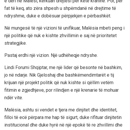
e deri në Malësi, kërkuan drejtësi për këtë krahinë. Por, për
fat të keq, ato zëra shpesh u shpërndanë në drejtime të
ndryshme, duke e dobësuar përpjekjen e përbashkët.
Në mungesë të një vizioni të unifikuar, Malësia mbeti peng i
një politike që nuk e kishte zhvillimin e saj në prioritetet
strategjike.
Pastaj erdhi një vizion. Një udhëheqje ndryshe.
Lindi Forumi Shqiptar, me një lider që besonte në bashkim,
jo në ndarje. Nik Gjeloshaj dhe bashkëmendimtarët e tij
krijuan një projekt politik që nuk kishte si qëllim vetëm
fitimin e zgjedhjeve, por rilindjen e një krenarie të mohuar
ndër vite.
Malësia, ashtu si vendet e tjera me dinjitet dhe identitet,
filloi të ecë përpara me hap të sigurt, duke rifituar dinjitetin
institucional dhe duke hyrë në një epokë të re zhvillimi dhe