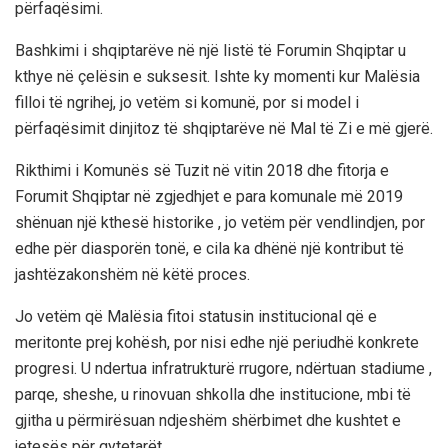
përfaqësimi.
Bashkimi i shqiptarëve në një listë të Forumin Shqiptar u
kthye në çelësin e suksesit. Ishte ky momenti kur Malësia
filloi të ngrihej, jo vetëm si komunë, por si model i
përfaqësimit dinjitoz të shqiptarëve në Mal të Zi e më gjerë.
Rikthimi i Komunës së Tuzit në vitin 2018 dhe fitorja e
Forumit Shqiptar në zgjedhjet e para komunale më 2019
shënuan një kthesë historike , jo vetëm për vendlindjen, por
edhe për diasporën tonë, e cila ka dhënë një kontribut të
jashtëzakonshëm në këtë proces.
Jo vetëm që Malësia fitoi statusin institucional që e
meritonte prej kohësh, por nisi edhe një periudhë konkrete
progresi. U ndertua infratrukturë rrugore, ndërtuan stadiume ,
parqe, sheshe, u rinovuan shkolla dhe institucione, mbi të
gjitha u përmirësuan ndjeshëm shërbimet dhe kushtet e
jetesës për qytetarët.