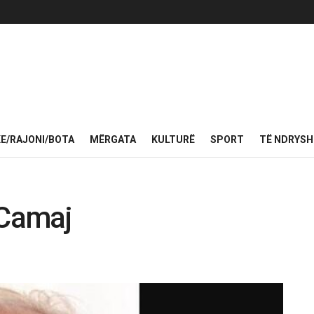
KE/RAJONI/BOTA
MËRGATA
KULTURË
SPORT
TË NDRYS
 Camaj