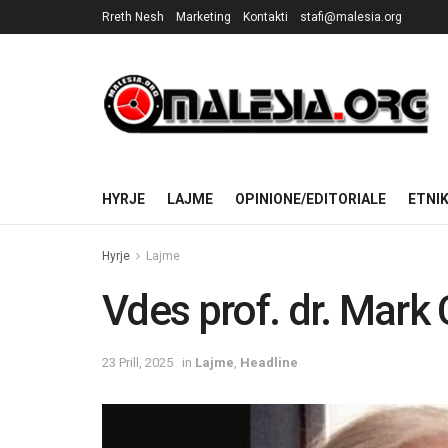
Rreth Nesh
Marketing
Kontakti
stafi@malesia.org
HYRJE
LAJME
OPINIONE/EDITORIALE
ETNI
Hyrje
Lajme
Vdes prof. dr. Mark
23 Prill, 2025
in
Lajme
,
Headline