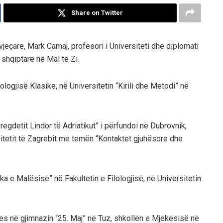
Share on Twitter
eçare, Mark Camaj, profesori i Universiteti dhe diplomati
shqiptarë në Mal të Zi.
lologjisë Klasike, në Universitetin “Kirili dhe Metodi” në
regdetit Lindor të Adriatikut” i përfundoi në Dubrovnik,
sitetit të Zagrebit me temën “Kontaktet gjuhësore dhe
a e Malësisë” në Fakultetin e Filologjisë, në Universitetin
ishtes në gjimnazin “25. Maj” në Tuz, shkollën e Mjekësisë në