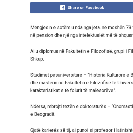
Share on Facebook
Mengjesin e sotëm u nda nga jeta, në moshën 78 vj
në pension dhe një nga intelektualët më të shquar 
Ai u diplomua në Fakultetin e Filozofisë, grupi i Fi
Shkup.
Studimet pasuniversitare – “Historia Kulturore e B
dhe masterin në Fakultetin e Filozofisë të Univer
karakteristikat e të folurit të malësorëve”.
Ndërsa, mbrojti tezën e doktoraturës – “Onomastik
e Beogradit.
Gjatë karierës së tij, ai punoi si profesor i latin