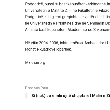
Podgoricë, punoi si bashkëpunëtor kërkimor në Inst
Universitetin e Malit të Zi – në Fakultetin e Filo
Podgoricë, ku ligjeroi greqishten e vjetër dhe latin
në Universitetin e Prishtines dhe në Seminarin Di
Ai ishte bashkëpunëtor i Akademisë së Shkencave 
Në vitin 2004-2006, ishte emëruar Ambasador i Uni
radhat e kuadrove jopartiak.
Malesia.org
Previous Post
Si (nuk) po e mbrojnë shqiptarët Malin e Zi