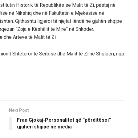
itutin Historik të Republikës së Malit të Zi, pastaj në
zofisë në Nikshiq dhe në Fakultetin e Mjekësisë në
ishten. Gjithashtu ligjeroi të njëjtat lëndë në gjuhën shqipe
oqezan “Zoja e Këshillit të Mirë” në Shkodër.
dhe Arteve të Malit të Zi.
onit Shtetëror të Serbisë dhe Malit të Zi në Shqipëri, nga
Next Post
Fran Gjokaj-Personalitet që “përditësoi”
gjuhën shqipe në media