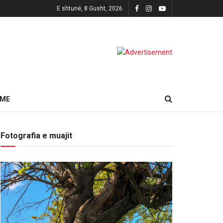
E shtunë, 8 Gusht, 2026
HME
Fotografia e muajit