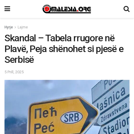
Hyrje
Lajme
Skandal – Tabela rrugore në
Plavë, Peja shënohet si pjesë e
Serbisë
5 Prill, 2025