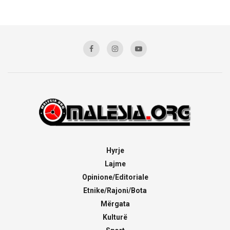
Hyrje
Lajme
Opinione/Editoriale
Etnike/Rajoni/Bota
Mërgata
Kulturë