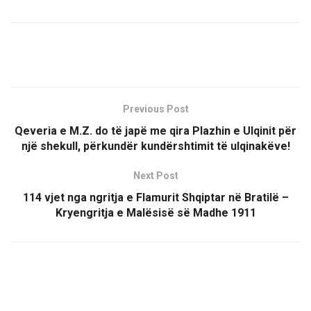
Previous Post
Qeveria e M.Z. do të japë me qira Plazhin e Ulqinit për
një shekull, përkundër kundërshtimit të ulqinakëve!
Next Post
114 vjet nga ngritja e Flamurit Shqiptar në Bratilë –
Kryengritja e Malësisë së Madhe 1911