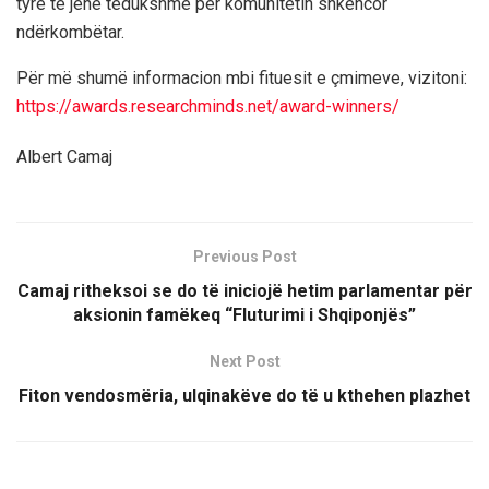
tyre
të
jenë
të
dukshme
për
komunitetin
shkencor
ndërkombëtar
.
Për
më
shumë
informacion
mbi
fituesit
e
çmimeve
,
vizitoni
:
https://awards.researchminds.net/award-winners/
Albert Camaj
Previous Post
Camaj ritheksoi se do të iniciojë hetim parlamentar për
aksionin famëkeq “Fluturimi i Shqiponjës”
Next Post
Fiton vendosmëria, ulqinakëve do të u kthehen plazhet