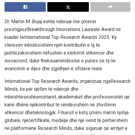
Dr.
Martin M. Bojaj
është
nderuar
me
çmimin
prestigjioz
Breakthrough Innovations Laureate Award
në
kuadër
të
International Top Research Awards 2025
. Ky
vlerësim
i
rëndësishëm
njeh
kontributin
e
tij
të
jashtëzakonshëm
në
fushën
e
kërkimit
shkencor
dhe
inovacionit
, duke
theksuar
rëndësinë
e
punës
së
tij
në
avancimin
e
dijes
dhe
zgjidhjen
e
sfidave
reale
.
International Top Research Awards
,
organizuar
nga
Research
Minds
, ka
për
qëllim
të
nderojë
dhe
mbështesë
shkencëtarët
,
akademikët
dhe
profesionistët
që
kanë
dhënë
një
kontribut
të
rëndësishëm
në
zhvillimin
shkencor
dhe
teknologjik
.
Fituesit
e
këtij
çmimi
marrin
njohje
globale
,
një
certifikatë
,
medalje
dhe
një
vend
të
përhershëm
në
platformën
e
Research Minds
, duke
siguruar
që
arritjet
e