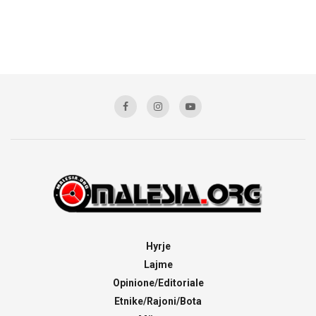
Hyrje
Lajme
Opinione/Editoriale
Etnike/Rajoni/Bota