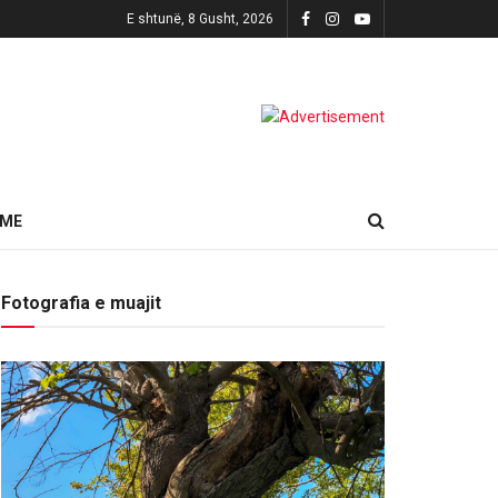
E shtunë, 8 Gusht, 2026
HME
Fotografia e muajit