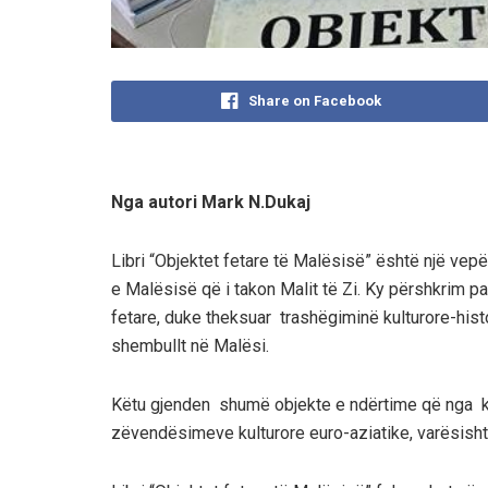
Share on Facebook
Nga autori Mark N.Dukaj
Libri “Objektet fetare të Malësisë” është një vepër
e Malësisë që i takon Malit të Zi. Ky përshkrim pa
fetare, duke theksuar trashëgiminë kulturore-hist
shembullt në Malësi.
Këtu gjenden shumë objekte e ndërtime që nga k
zëvendësimeve kulturore euro-aziatike, varësisht