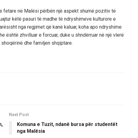
s fetare në Malësi përbën një aspekt shumë pozitiv të
ruajtur këtë pasuri të madhe të ndryshimeve kulturore e
rësisht nga regjimet që kanë kaluar, koha apo ndryshime
he është zhvilluar e forcuar, duke u shndërruar në një vlerë
r shoqërinë dhe familjen shqiptare.
Next Post
n,
Komuna e Tuzit, ndanë bursa për studentët
nga Malësia