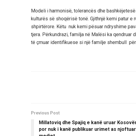
Modeli i harmonisë, tolerancës dhe bashkëjetesë
kulturës së shoqërisë tonë. Gjithnjë kemi patur e 
shpirtërore. Këtu nuk kemi pësuar ndryshime pava
tjera. Përkundrazi, familja në Malësi ka qendruar d
të çmuar identifikuese si një familje shembull pë
Previous Post
Millatoviq dhe Spajiq e kanë uruar Kosovë
por nuk i kanë publikuar urimet as njoftuar
mediet