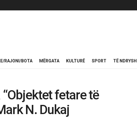
KE/RAJONI/BOTA
MËRGATA
KULTURË
SPORT
TË NDRYS
 “Objektet fetare të
Mark N. Dukaj