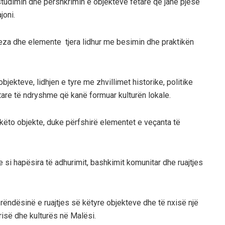
studimin dhe përshkrimin e objekteve fetare që janë pjesë
joni.
rreza dhe elemente tjera lidhur me besimin dhe praktikën
bjekteve, lidhjen e tyre me zhvillimet historike, politike
tare të ndryshme që kanë formuar kulturën lokale.
 këto objekte, duke përfshirë elementet e veçanta të
e si hapësira të adhurimit, bashkimit komunitar dhe ruajtjes
r rëndësinë e ruajtjes së këtyre objekteve dhe të nxisë një
orisë dhe kulturës në Malësi.