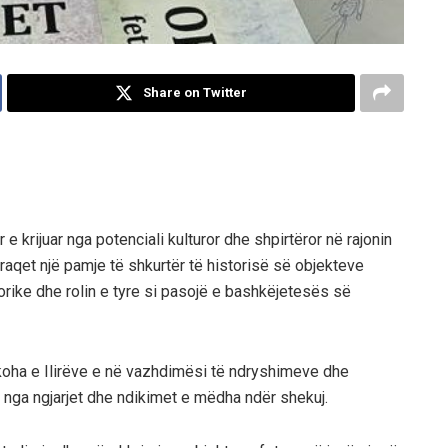
Share on Twitter
 e krijuar nga potenciali kulturor dhe shpirtëror në
rajonin
raqet një pamje të shkurtër të historisë së
objekteve
orike dhe rolin e tyre si pasojë e bashkëjetesës së
oha e Ilirëve e në vazhdimësi të ndryshimeve dhe
 nga ngjarjet dhe ndikimet e mëdha ndër shekuj.