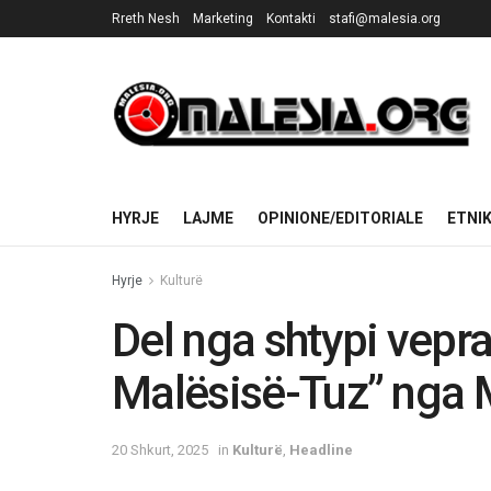
Rreth Nesh
Marketing
Kontakti
stafi@malesia.org
HYRJE
LAJME
OPINIONE/EDITORIALE
ETNI
Hyrje
Kulturë
Del nga shtypi vepra
Malësisë-Tuz” nga 
20 Shkurt, 2025
in
Kulturë
,
Headline