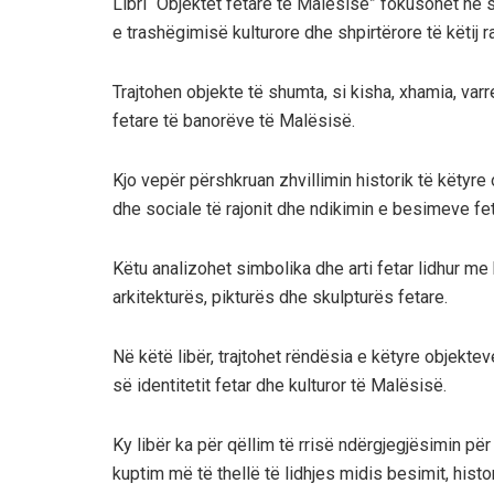
Libri “Objektet fetare të Malësisë” fokusohet në 
e trashëgimisë kulturore dhe shpirtërore të këtij ra
Trajtohen objekte të shumta, si kisha, xhamia, va
fetare të banorëve të Malësisë.
Kjo vepër përshkruan zhvillimin historik të këtyre o
dhe sociale të rajonit dhe ndikimin e besimeve fe
Këtu analizohet simbolika dhe arti fetar lidhur me
arkitekturës, pikturës dhe skulpturës fetare.
Në këtë libër, trajtohet rëndësia e këtyre objektev
së identitetit fetar dhe kulturor të Malësisë.
Ky libër ka për qëllim të rrisë ndërgjegjësimin pë
kuptim më të thellë të lidhjes midis besimit, hist