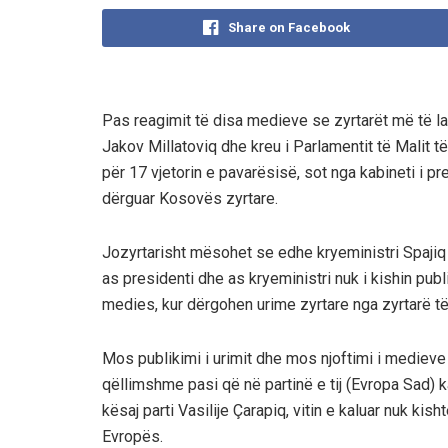
Share on Facebook
Pas reagimit të disa medieve se zyrtarët më të la
Jakov Millatoviq dhe kreu i Parlamentit të Malit t
për 17 vjetorin e pavarësisë, sot nga kabineti i pr
dërguar Kosovës zyrtare.
Jozyrtarisht mësohet se edhe kryeministri Spajiq 
as presidenti dhe as kryeministri nuk i kishin publi
medies, kur dërgohen urime zyrtare nga zyrtarë të
Mos publikimi i urimit dhe mos njoftimi i medieve 
qëllimshme pasi që në partinë e tij (Evropa Sad) k
kësaj parti Vasilije Çarapiq, vitin e kaluar nuk ki
Evropës.