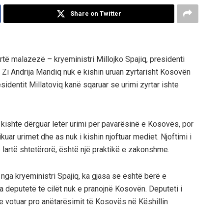
Share on Twitter
rtë malazezë – kryeministri Millojko Spajiq, presidenti
ë Zi Andrija Mandiq nuk e kishin uruan zyrtarisht Kosovën
esidentit Millatoviq kanë sqaruar se urimi zyrtar ishte
kishte dërguar letër urimi për pavarësinë e Kosovës, por
kuar urimet dhe as nuk i kishin njoftuar mediet. Njoftimi i
 lartë shtetërorë, është një praktikë e zakonshme.
nga kryeministri Spajiq, ka gjasa se është bërë e
a deputetë të cilët nuk e pranojnë Kosovën. Deputeti i
shte votuar pro anëtarësimit të Kosovës në Këshillin