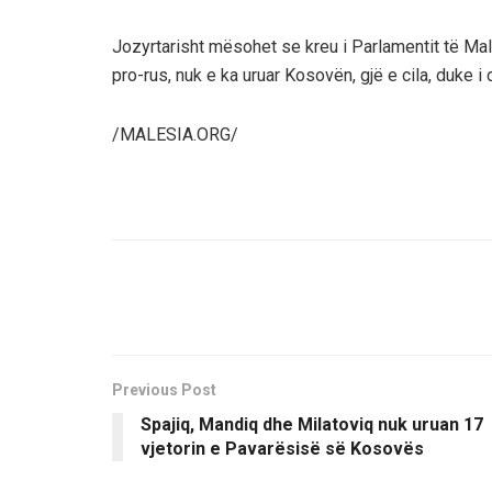
Jozyrtarisht mësohet se kreu i Parlamentit të Malit t
pro-rus, nuk e ka uruar Kosovën, gjë e cila, duke i d
/MALESIA.ORG/
Previous Post
Spajiq, Mandiq dhe Milatoviq nuk uruan 17
vjetorin e Pavarësisë së Kosovës