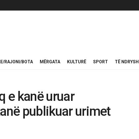
KE/RAJONI/BOTA
MËRGATA
KULTURË
SPORT
TË NDRYS
q e kanë uruar
kanë publikuar urimet