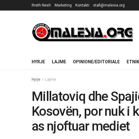
Rreth Nesh
Marketing
Kontakti
stafi@malesia.org
HYRJE
LAJME
OPINIONE/EDITORIALE
ETNI
Hyrje
Lajme
Millatoviq dhe Spaji
Kosovën, por nuk i 
as njoftuar mediet