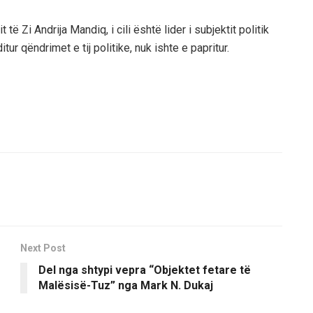
ë Zi Andrija Mandiq, i cili është lider i subjektit politik
itur qëndrimet e tij politike, nuk ishte e papritur.
Next Post
Del nga shtypi vepra “Objektet fetare të
Malësisë-Tuz” nga Mark N. Dukaj