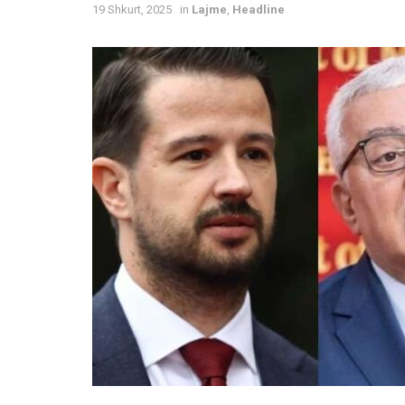
19 Shkurt, 2025
in
Lajme
,
Headline