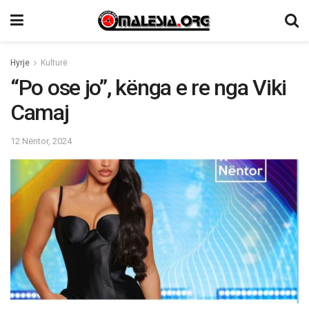
Hyrje
Kulturë
“Po ose jo”, kënga e re nga Viki
Camaj
12 Nëntor, 2024