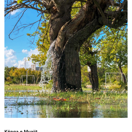
Kënga e Muajit