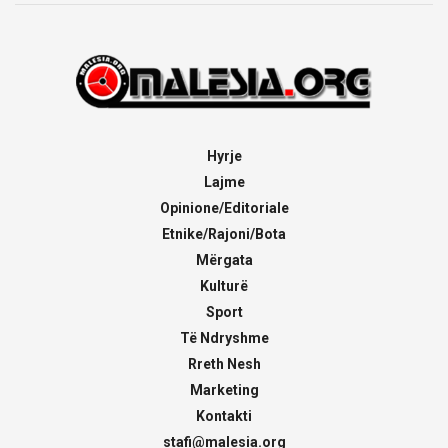
Hyrje
Lajme
Opinione/Editoriale
Etnike/Rajoni/Bota
Mërgata
Kulturë
Sport
Të Ndryshme
Rreth Nesh
Marketing
Kontakti
stafi@malesia.org