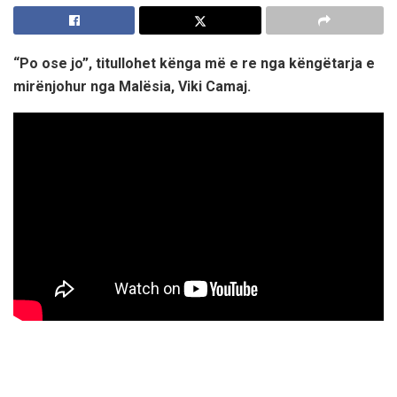
“Po ose jo”, titullohet kënga më e re nga këngëtarja e
mirënjohur nga Malësia, Viki Camaj.