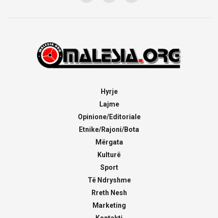
Hyrje
Lajme
Opinione/Editoriale
Etnike/Rajoni/Bota
Mërgata
Kulturë
Sport
Të Ndryshme
Rreth Nesh
Marketing
Kontakti