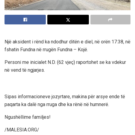
Një aksident i rënd ka ndodhur ditën e diel, në orën 17:38, në
fshatin Fundna në rrugën Fundna – Kojë.
Personi me inicialet N.D. (62 vjeç) raportohet se ka vdekur
në vend të ngjarjes.
Sipas informacioneve jozyrtare, makina për arsye ende të
paqarta ka dalë nga rruga dhe ka rënë në humnerë.
Ngushëllime familjes!
/MALESIA.ORG/