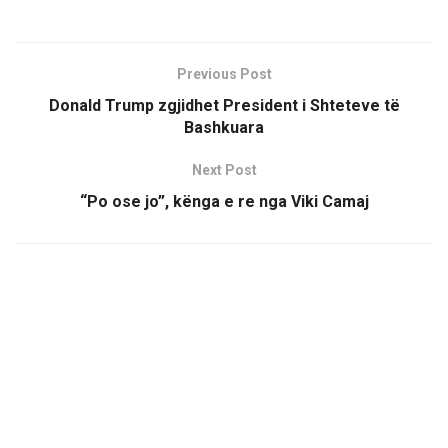
Previous Post
Donald Trump zgjidhet President i Shteteve të
Bashkuara
Next Post
“Po ose jo”, kënga e re nga Viki Camaj