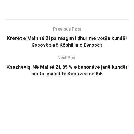
Previous Post
Krerët e Malit të Zi pa reagim lidhur me votën kundër
Kosovës në Këshillin e Evropës
Next Post
Knezheviq: Në Mal të Zi, 85 % e banorëve janë kundër
anëtarësimit të Kosovës në KiE