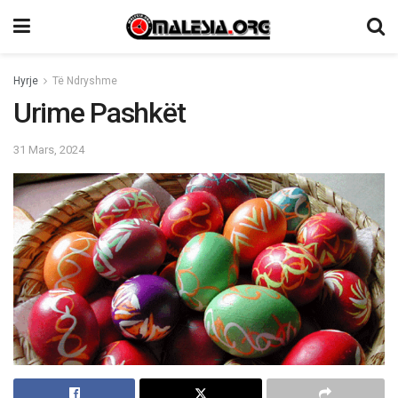
Hyrje
Të Ndryshme
Urime Pashkët
31 Mars, 2024