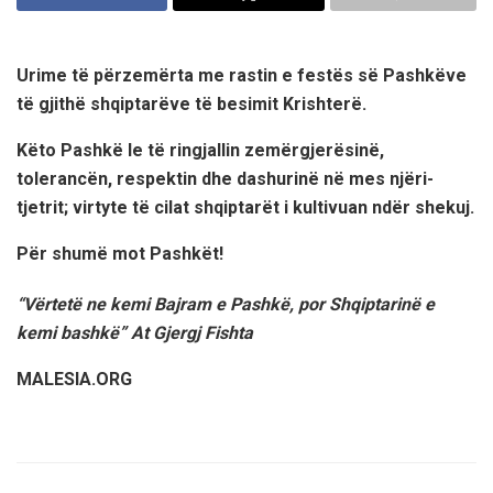
Urime të përzemërta me rastin e festës së Pashkëve
të gjithë shqiptarëve të besimit Krishterë.
Këto Pashkë le të ringjallin zemërgjerësinë,
tolerancën, respektin dhe dashurinë në mes njëri-
tjetrit; virtyte të cilat shqiptarët i kultivuan ndër shekuj.
Për shumë mot Pashkët!
“Vërtetë ne kemi Bajram e Pashkë, por Shqiptarinë e
kemi bashkë” At Gjergj Fishta
MALESIA.ORG