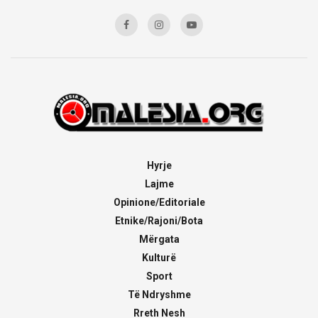
Hyrje
Lajme
Opinione/Editoriale
Etnike/Rajoni/Bota
Mërgata
Kulturë
Sport
Të Ndryshme
Rreth Nesh